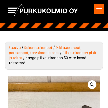
Etusivu
/
Rakennuskoneet
/
Piikkauskoneet,
porakoneet, tarvikkeet ja osat
/
Piikkauskoneen piikit
ja taltat
/ Kango piikkauskoneen 50 mm leveä
talttaterä