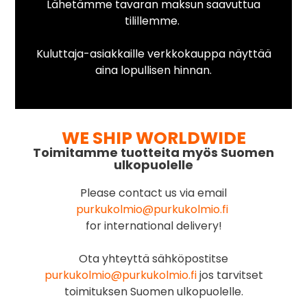
Lähetämme tavaran maksun saavuttua
tilillemme.
Kuluttaja-asiakkaille verkkokauppa näyttää
aina lopullisen hinnan.
WE SHIP WORLDWIDE
Toimitamme tuotteita myös Suomen
ulkopuolelle
Please contact us via email
purkukolmio@purkukolmio.fi
for international delivery!
Ota yhteyttä sähköpostitse
purkukolmio@purkukolmio.fi
jos tarvitset
toimituksen Suomen ulkopuolelle.