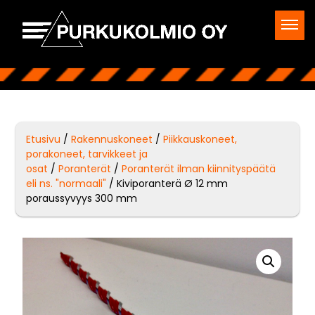
Etusivu
/
Rakennuskoneet
/
Piikkauskoneet,
porakoneet, tarvikkeet ja
osat
/
Poranterät
/
Poranterät ilman kiinnityspäätä
eli ns. "normaali"
/ Kiviporanterä Ø 12 mm
poraussyvyys 300 mm