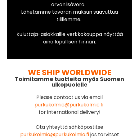
arvonlisävero.
Lähetämme tavaran maksun saavuttua
tilillemme.
Kuluttaja-asiakkaille verkkokauppa näyttää
aina lopullisen hinnan.
WE SHIP WORLDWIDE
Toimitamme tuotteita myös Suomen
ulkopuolelle
Please contact us via email
purkukolmio@purkukolmio.fi
for international delivery!
Ota yhteyttä sähköpostitse
purkukolmio@purkukolmio.fi
jos tarvitset