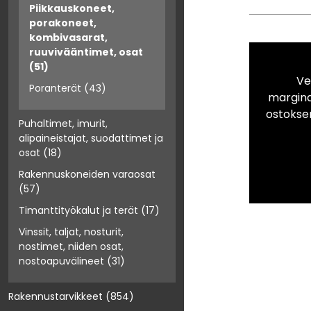
Piikkauskoneet,
porakoneet,
kombivasarat,
ruuvivääntimet, osat
(51)
Ve
Poranterät
(43)
marginaa
ostokse
Puhaltimet, imurit,
alipaineistajat, suodattimet ja
osat
(18)
Rakennuskoneiden varaosat
(57)
Timanttityökalut ja terät
(17)
Vinssit, taljat, nosturit,
nostimet, niiden osat,
nostoapuvälineet
(31)
Rakennustarvikkeet
(854)