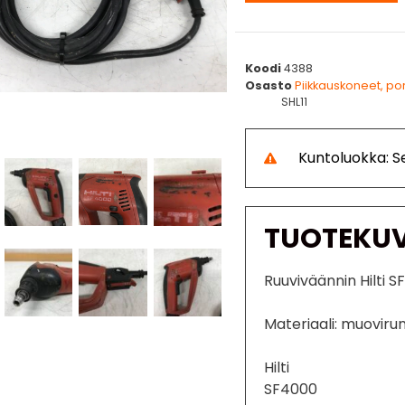
Koodi
4388
Osasto
Piikkauskoneet, po
SHL11
Kuntoluokka: Se
TUOTEKU
Ruuviväännin Hilti S
Materiaali: muoviru
Hilti
SF4000