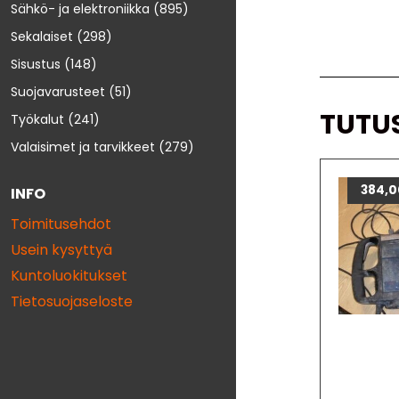
Sähkö- ja elektroniikka
(895)
Sekalaiset
(298)
Sisustus
(148)
Suojavarusteet
(51)
TUTU
Työkalut
(241)
Valaisimet ja tarvikkeet
(279)
384,
INFO
Toimitusehdot
Usein kysyttyä
Kuntoluokitukset
Tietosuojaseloste