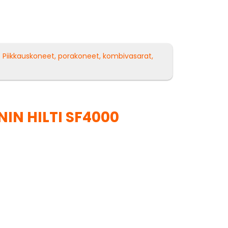
/
Piikkauskoneet, porakoneet, kombivasarat,
IN HILTI SF4000