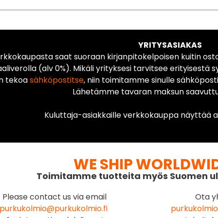
YRITYSASIAKAS
rkkokaupasta saat suoraan kirjanpitokelpoisen kuitin ost
liverolla (alv 0%). Mikäli yrityksesi tarvitsee erityisestä s
n tekoa
sähköpostitse
, niin toimitamme sinulle sähköposti
Lähetämme tavaran maksun saavuttua
Kuluttaja-asiakkaille verkkokauppa näyttää ai
WE SHIP WORLDWI
Toimitamme tuotteita myös Suomen ul
Please contact us via email
Ota y
purkukolmio@purkukolmio.fi
purkukolmio