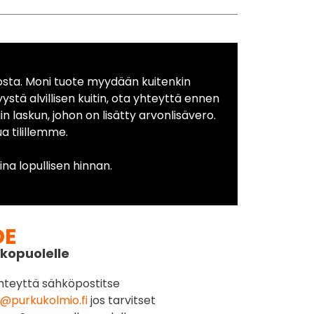
osta. Moni tuote myydään kuitenkin
yystä alvillisen kuitin, ota yhteyttä ennen
in laskun, johon on lisätty arvonlisävero.
 tilillemme.
na lopullisen hinnan.
DE
kopuolelle
hteyttä sähköpostitse
@purkukolmio.fi
jos tarvitset