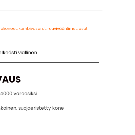
rakoneet, kombivasarat, ruuvivääntimet, osat
lkeästi viallinen
VAUS
F4000 varaosiksi
nkoinen, suojaeristetty kone