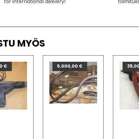
for international delivery!
toimituk
STU MYÖS
00
€
5.000,00
€
39,0