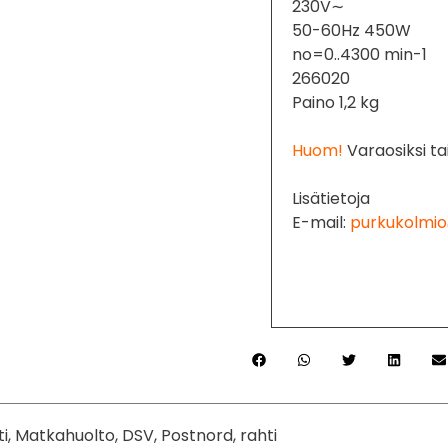
230V∼
50-60Hz 450W
no=0..4300 min-1
266020
Paino 1,2 kg
Huom!
Varaosiksi tai
Lisätietoja
E-mail:
purkukolmio
ti, Matkahuolto, DSV, Postnord, rahti