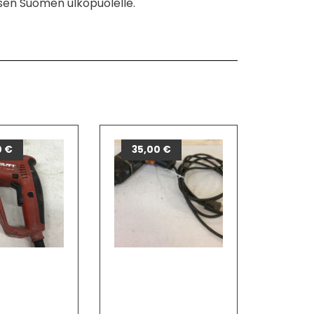
sen Suomen ulkopuolelle.
0
€
35,00
€