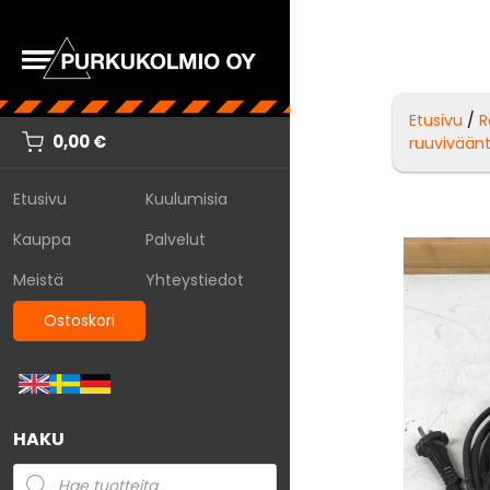
Etusivu
/
R
0,00
€
ruuviväänt
Etusivu
Kuulumisia
Kauppa
Palvelut
Meistä
Yhteystiedot
Ostoskori
HAKU