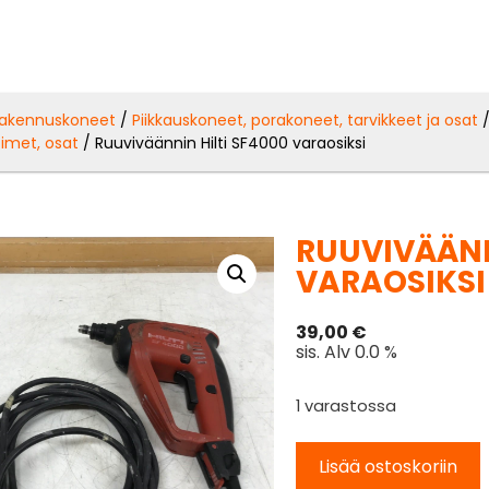
akennuskoneet
/
Piikkauskoneet, porakoneet, tarvikkeet ja osat
imet, osat
/ Ruuviväännin Hilti SF4000 varaosiksi
RUUVIVÄÄNN
VARAOSIKSI
39,00
€
sis. Alv 0.0 %
1 varastossa
Lisää ostoskoriin