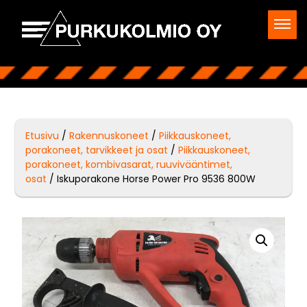
Etusivu
/
Rakennuskoneet
/
Piikkauskoneet,
porakoneet, tarvikkeet ja osat
/
Piikkauskoneet,
porakoneet, kombivasarat, ruuvivääntimet,
osat
/ Iskuporakone Horse Power Pro 9536 800W