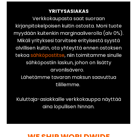
YRITYSASIAKAS
Verkkokaupasta saat suoraan
kirjanpitokelpoisen kuitin ostosta. Moni tuote
myydään kuitenkin marginaaliverolla (alv 0%).
Mikäli yrityksesi tarvitsee erityisestä syystä
alvillisen kuitin, ota yhteyttä ennen ostoksen
tekoa
sähköpostitse
, niin toimitamme sinulle
sähköpostiin laskun, johon on lisätty
arvonlisävero.
Lähetämme tavaran maksun saavuttua
tilillemme.
Kuluttaja-asiakkaille verkkokauppa näyttää
aina lopullisen hinnan.
WE SHIP WORLDWIDE