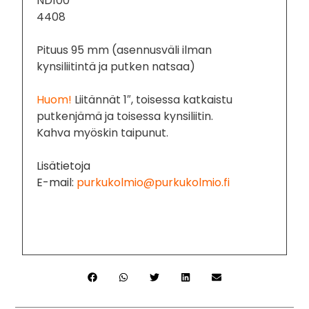
ND100
4408
Pituus 95 mm (asennusväli ilman
kynsiliitintä ja putken natsaa)
Huom!
Liitännät 1″, toisessa katkaistu
putkenjämä ja toisessa kynsiliitin.
Kahva myöskin taipunut.
Lisätietoja
E-mail:
purkukolmio@purkukolmio.fi