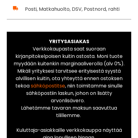
Posti, Matkahuolto, DSV, Postnord, rahti
YRITYSASIAKAS
Verkkokaupasta saat suoraan
kirjanpitokelpoisen kuitin ostosta. Moni tuote
myydään kuitenkin marginaaliverolla (alv 0%).
Mikäli yrityksesi tarvitsee erityisestä syystä
alvillisen kuitin, ota yhteyttä ennen ostoksen
tekoa
sähköpostitse
, niin toimitamme sinulle
sähköpostiin laskun, johon on lisätty
arvonlisävero.
Lähetämme tavaran maksun saavuttua
tilillemme.
Kuluttaja-asiakkaille verkkokauppa näyttää
aina lopullisen hinnan.