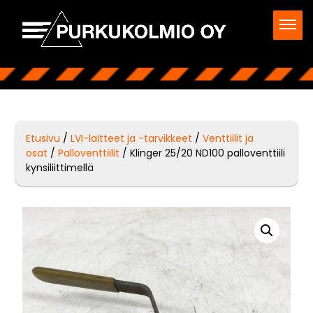
Etusivu
/
LVI-laitteet ja -tarvikkeet
/
Venttiilit ja
osat
/
Palloventtiilit
/ Klinger 25/20 ND100 palloventtiili
kynsiliittimellä