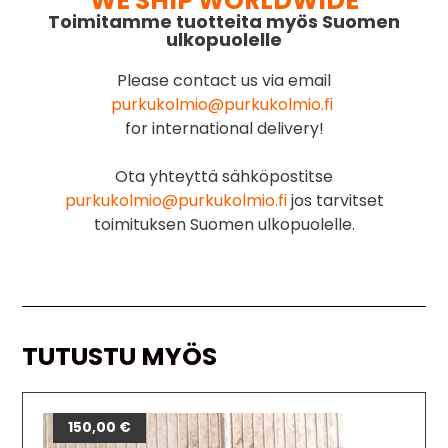
WE SHIP WORLDWIDE
Toimitamme tuotteita myös Suomen
ulkopuolelle
Please contact us via email
purkukolmio@purkukolmio.fi
for international delivery!
Ota yhteyttä sähköpostitse
purkukolmio@purkukolmio.fi
jos tarvitset
toimituksen Suomen ulkopuolelle.
TUTUSTU MYÖS
150,00
€