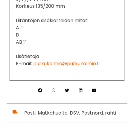
Korkeus 135/200 mm
Liitäntöjen sisäkierteiden mitat:
A 1″
B
AB 1″
Lisätietoja
E-mail:
purkukolmio@purkukolmio.fi
Posti, Matkahuolto, DSV, Postnord, rahti