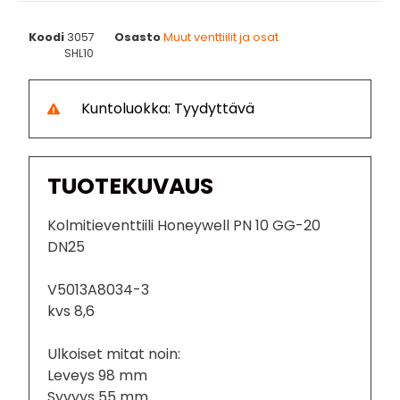
Koodi
3057
Osasto
Muut venttiilit ja osat
SHL10
Kuntoluokka: Tyydyttävä
TUOTEKUVAUS
Kolmitieventtiili Honeywell PN 10 GG-20
DN25
V5013A8034-3
kvs 8,6
Ulkoiset mitat noin:
Leveys 98 mm
Syvyys 55 mm