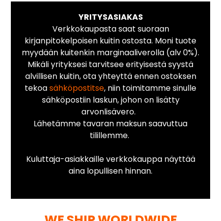
YRITYSASIAKAS
Verkkokaupasta saat suoraan
kirjanpitokelpoisen kuitin ostosta. Moni tuote
myydään kuitenkin marginaaliverolla (alv 0%).
Mikäli yrityksesi tarvitsee erityisestä syystä
alvillisen kuitin, ota yhteyttä ennen ostoksen
tekoa
sähköpostitse
, niin toimitamme sinulle
sähköpostiin laskun, johon on lisätty
arvonlisävero.
Lähetämme tavaran maksun saavuttua
tilillemme.
Kuluttaja-asiakkaille verkkokauppa näyttää
aina lopullisen hinnan.
WE SHIP WORLDWIDE