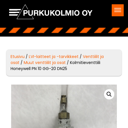
Etusivu
/
LVI-laitteet ja -tarvikkeet
/
Venttiilit ja
osat
/
Muut venttiilit ja osat
/ Kolmitieventtiili
Honeywell PN 10 GG-20 DN25