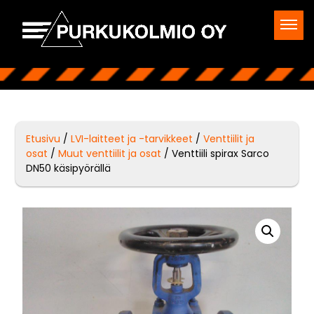
Etusivu
/
LVI-laitteet ja -tarvikkeet
/
Venttiilit ja
osat
/
Muut venttiilit ja osat
/ Venttiili spirax Sarco
DN50 käsipyörällä