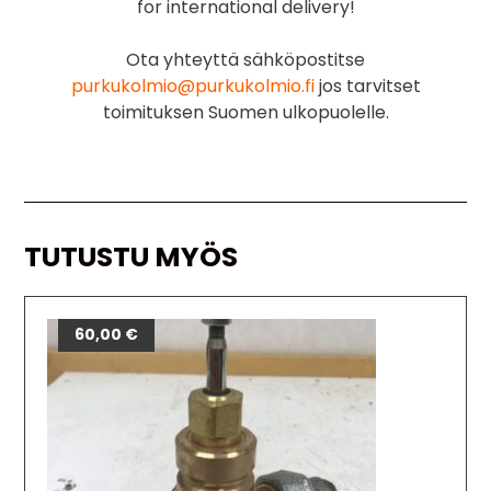
for international delivery!
Ota yhteyttä sähköpostitse
purkukolmio@purkukolmio.fi
jos tarvitset
toimituksen Suomen ulkopuolelle.
TUTUSTU MYÖS
60,00
€