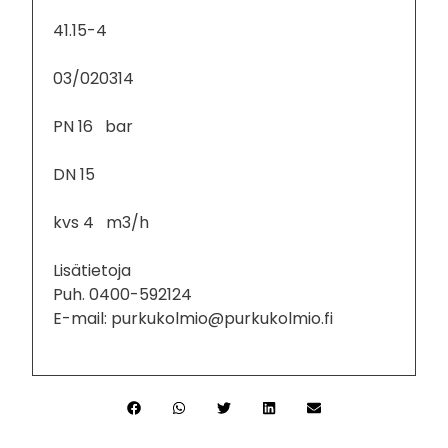
41.15-4
03/020314
PN 16 bar
DN 15
kvs 4 m3/h
Lisätietoja
Puh. 0400-592124
E-mail: purkukolmio@purkukolmio.fi