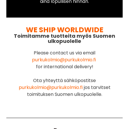
aina lopullisen hinnan.
WE SHIP WORLDWIDE
Toimitamme tuotteita myös Suomen
ulkopuolelle
Please contact us via email
purkukolmio@purkukolmio.fi
for international delivery!
Ota yhteyttä sähköpostitse
purkukolmio@purkukolmio.fi
jos tarvitset
toimituksen Suomen ulkopuolelle.