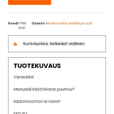
Koodi
1796
Osasto
Moottoroidut venttiilit ja osat
SH31
Kuntoluokka: Selkeästi viallinen
TUOTEKUVAUS
Varaosiksi
Manuaali käyttökansi puuttuu?
Säätömoottori ei toimi?
SKD 62