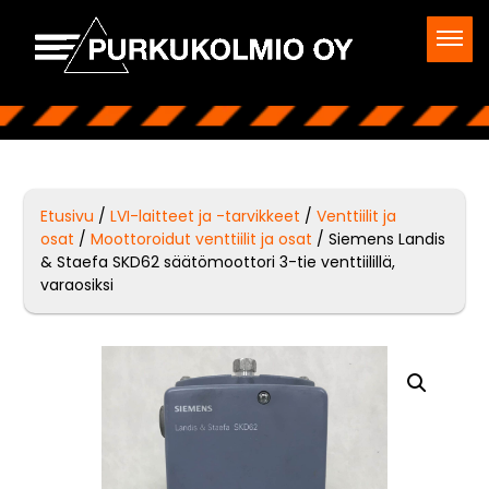
Etusivu
/
LVI-laitteet ja -tarvikkeet
/
Venttiilit ja
osat
/
Moottoroidut venttiilit ja osat
/ Siemens Landis
& Staefa SKD62 säätömoottori 3-tie venttiilillä,
varaosiksi