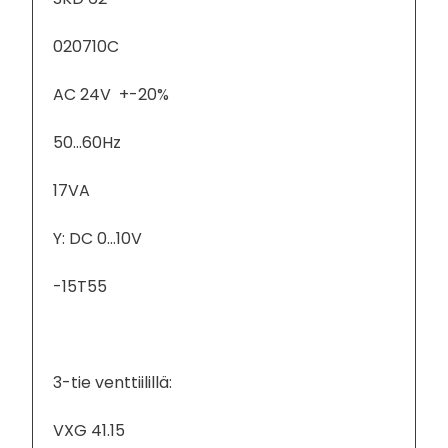
020710C
AC 24V +-20%
50…60Hz
17VA
Y: DC 0…10V
-15T55
3-tie venttiilillä:
VXG 41.15