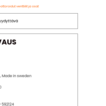
ottoroidut venttiilit ja osat
Tyydyttävä
VAUS
a.c, Made in sweden
0
0-592124