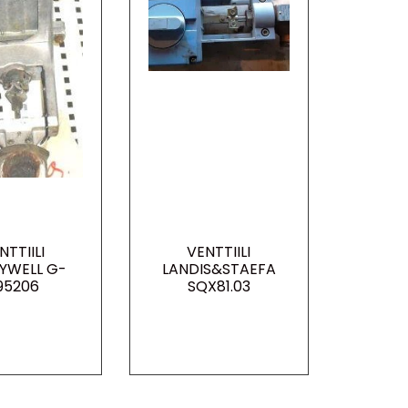
NTTIILI
VENTTIILI
YWELL G-
LANDIS&STAEFA
95206
SQX81.03