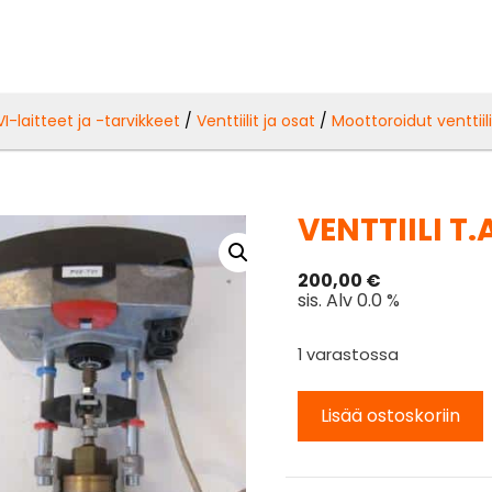
VI-laitteet ja -tarvikkeet
/
Venttiilit ja osat
/
Moottoroidut venttiili
VENTTIILI T.
200,00
€
sis. Alv 0.0 %
1 varastossa
Lisää ostoskoriin