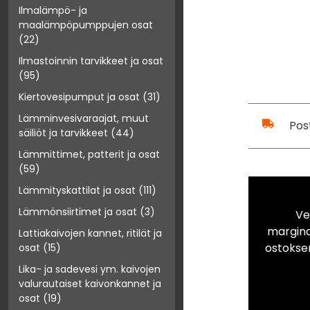
Ilmalämpö- ja
maalämpöpumppujen osat
(22)
Ilmastoinnin tarvikkeet ja osat
(95)
Kiertovesipumput ja osat
(31)
Lämminvesivaraajat, muut
Pos
säiliöt ja tarvikkeet
(44)
Lämmittimet, patterit ja osat
(59)
Lämmityskattilat ja osat
(111)
Lämmönsiirtimet ja osat
(3)
Ve
marginaa
Lattiakaivojen kannet, ritilät ja
ostokse
osat
(15)
Lika- ja sadevesi ym. kaivojen
valurautaiset kaivonkannet ja
osat
(19)