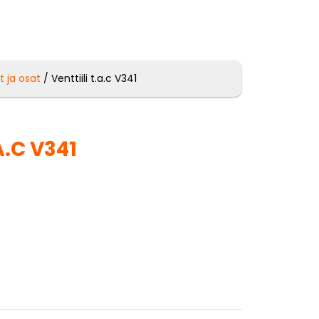
t ja osat
/ Venttiili t.a.c V341
A.C V341