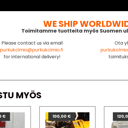
WE SHIP WORLDWI
Toimitamme tuotteita myös Suomen ul
Please contact us via email
Ota y
purkukolmio@purkukolmio.fi
purkukolmio
for international delivery!
toimituk
STU MYÖS
0
€
100,00
€
120,