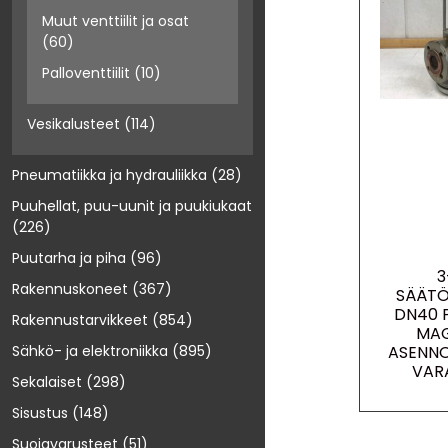
Muut venttiilit ja osat
(60)
Palloventtiilit
(10)
Vesikalusteet
(114)
Pneumatiikka ja hydrauliikka
(28)
Puuhellat, puu-uunit ja puukiukaat
(226)
Puutarha ja piha
(96)
3
Rakennuskoneet
(367)
SÄÄTÖ
DN40 
Rakennustarvikkeet
(854)
MAG
ASENNO
Sähkö- ja elektroniikka
(895)
VAR
Sekalaiset
(298)
Sisustus
(148)
Suojavarusteet
(51)