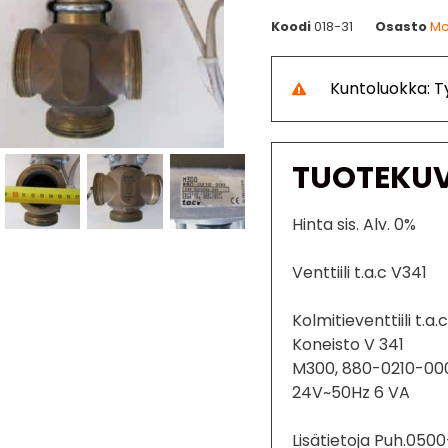
Koodi
018-31
Osasto
Mo
Kuntoluokka: 
TUOTEKU
Hinta sis. Alv. 0%
Venttiili t.a.c V341
Kolmitieventtiili t.
Koneisto V 341
M300, 880-0210-00
24V~50Hz 6 VA
Lisätietoja Puh.050