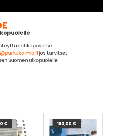
DE
kopuolelle
hteyttä sähköpostitse
@purkukolmio.fi
jos tarvitset
sen Suomen ulkopuolelle.
00
€
180,00
€