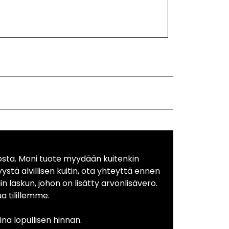
osta. Moni tuote myydään kuitenkin
yystä alvillisen kuitin, ota yhteyttä ennen
in laskun, johon on lisätty arvonlisävero.
 tilillemme.
na lopullisen hinnan.