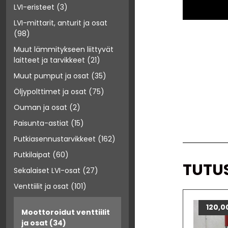
LVI-eristeet
(3)
LVI-mittarit, anturit ja osat
(98)
Muut lämmitykseen liittyvät
laitteet ja tarvikkeet
(21)
Muut pumput ja osat
(35)
Öljypolttimet ja osat
(75)
Ouman ja osat
(2)
Paisunta-astiat
(15)
Putkiasennustarvikkeet
(162)
Putkilaipat
(60)
TUTU
Sekalaiset LVI-osat
(27)
Venttiilit ja osat
(101)
120,0
Moottoroidut venttiilit
ja osat
(34)