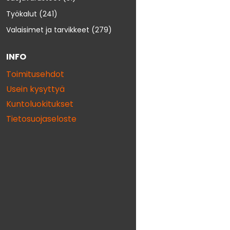
Työkalut
(241)
Valaisimet ja tarvikkeet
(279)
INFO
Toimitusehdot
Usein kysyttyä
Kuntoluokitukset
Tietosuojaseloste