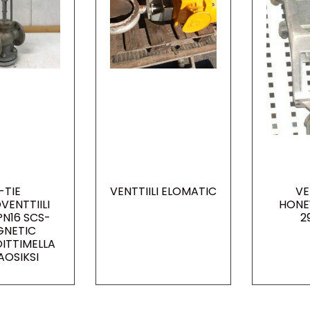
-TIE
VENTTIILI ELOMATIC
VE
VENTTIILI
HONE
PN16 SCS-
2
NETIC
ITTIMELLA
AOSIKSI