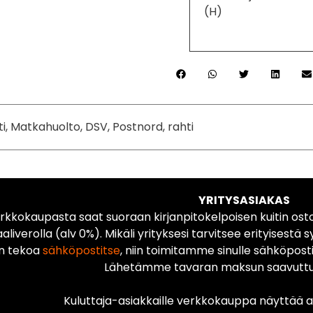
(H)
ti, Matkahuolto, DSV, Postnord, rahti
YRITYSASIAKAS
rkkokaupasta saat suoraan kirjanpitokelpoisen kuitin ost
liverolla (alv 0%). Mikäli yrityksesi tarvitsee erityisestä s
n tekoa
sähköpostitse
, niin toimitamme sinulle sähköposti
Lähetämme tavaran maksun saavuttua
Kuluttaja-asiakkaille verkkokauppa näyttää ai