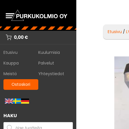
Etusivu
/
L
0,00
€
Etusivu
Kuulumisia
Kauppa
Palvelut
Meistä
Yhteystiedot
Ostoskori
HAKU