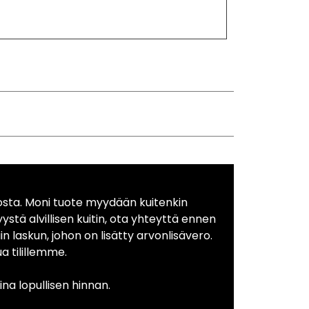
osta. Moni tuote myydään kuitenkin
yystä alvillisen kuitin, ota yhteyttä ennen
in laskun, johon on lisätty arvonlisävero.
 tilillemme.
na lopullisen hinnan.