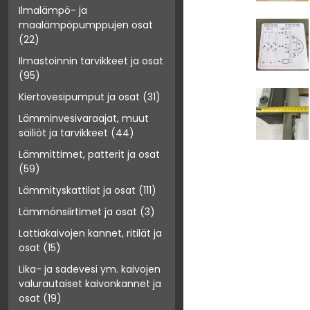
Ilmalämpö- ja
maalämpöpumppujen osat
(22)
Ilmastoinnin tarvikkeet ja osat
(95)
Kiertovesipumput ja osat
(31)
Lämminvesivaraajat, muut
säiliöt ja tarvikkeet
(44)
Lämmittimet, patterit ja osat
(59)
Lämmityskattilat ja osat
(111)
Lämmönsiirtimet ja osat
(3)
Lattiakaivojen kannet, ritilät ja
osat
(15)
Lika- ja sadevesi ym. kaivojen
valurautaiset kaivonkannet ja
osat
(19)