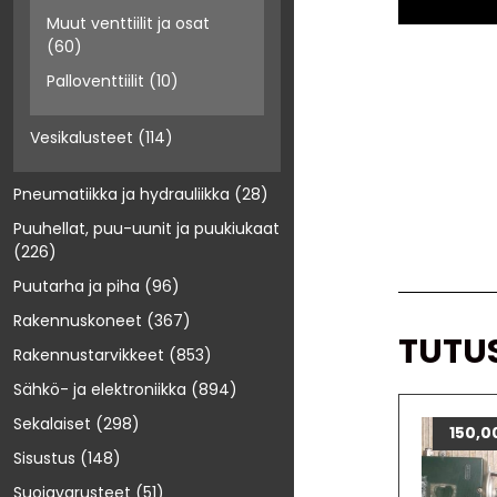
Muut venttiilit ja osat
(60)
Palloventtiilit
(10)
Vesikalusteet
(114)
Pneumatiikka ja hydrauliikka
(28)
Puuhellat, puu-uunit ja puukiukaat
(226)
Puutarha ja piha
(96)
Rakennuskoneet
(367)
TUTU
Rakennustarvikkeet
(853)
Sähkö- ja elektroniikka
(894)
Sekalaiset
(298)
150,0
Sisustus
(148)
Suojavarusteet
(51)