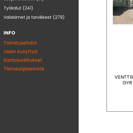
Työkalut
(241)
Valaisimet ja tarvikkeet
(279)
INFO
Toimitusehdot
Usein kysyttyä
Kuntoluokitukset
Tietosuojaseloste
VENTTII
GYR