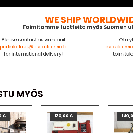
WE SHIP WORLDWI
Toimitamme tuotteita myös Suomen ul
Please contact us via email
Ota y
purkukolmio@purkukolmio.fi
purkukolmio
for international delivery!
toimituk
STU MYÖS
0
€
130,00
€
140,