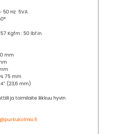
∼ 50 Hz 5VA
60°
57 Kgfm : 50 lbf.in
420 mm
 mm
5 mm
eys 75 mm
 3/4″ (23,6 mm)
iili ja toimilaite liikkuu hyvin
@purkukolmio.fi