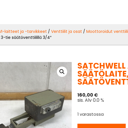
VI-laitteet ja -tarvikkeet
/
Venttiilit ja osat
/
Moottoroidut venttiili
 3-tie säätöventtiilillä 3/4″
SATCHWELL A
SÄÄTÖLAITE,
SÄÄTÖVENTTI
160,00
€
sis. Alv 0.0 %
1 varastossa