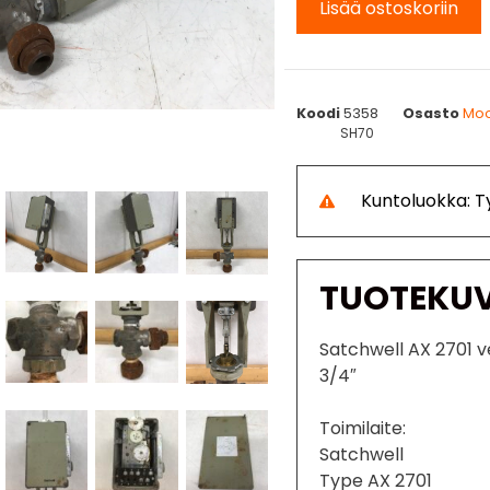
Lisää ostoskoriin
Koodi
5358
Osasto
Moot
SH70
Kuntoluokka: 
TUOTEKU
Satchwell AX 2701 ven
3/4″
Toimilaite:
Satchwell
Type AX 2701