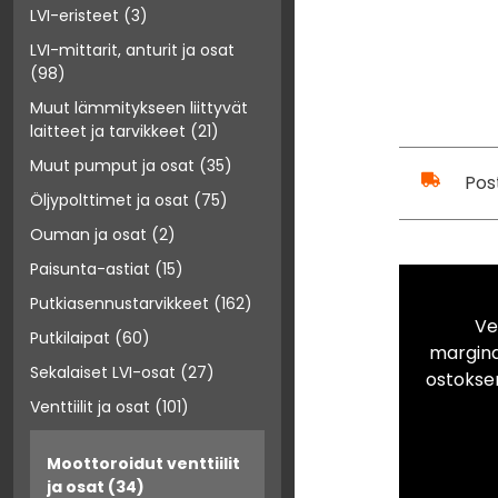
LVI-eristeet
(3)
LVI-mittarit, anturit ja osat
(98)
Muut lämmitykseen liittyvät
laitteet ja tarvikkeet
(21)
Muut pumput ja osat
(35)
Pos
Öljypolttimet ja osat
(75)
Ouman ja osat
(2)
Paisunta-astiat
(15)
Putkiasennustarvikkeet
(162)
Ve
Putkilaipat
(60)
marginaa
Sekalaiset LVI-osat
(27)
ostokse
Venttiilit ja osat
(101)
Moottoroidut venttiilit
ja osat
(34)