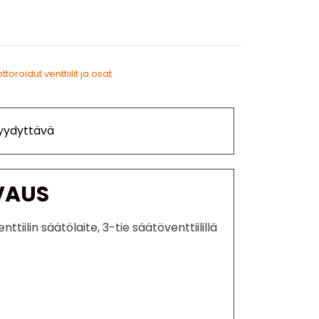
toroidut venttiilit ja osat
Tyydyttävä
VAUS
ttiilin säätölaite, 3-tie säätöventtiilillä