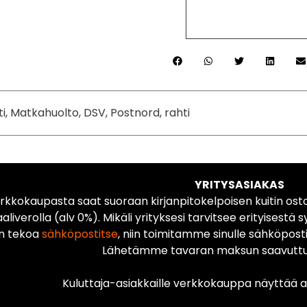
ti, Matkahuolto, DSV, Postnord, rahti
YRITYSASIAKAS
rkkokaupasta saat suoraan kirjanpitokelpoisen kuitin ost
liverolla (alv 0%). Mikäli yrityksesi tarvitsee erityisestä s
n tekoa
sähköpostitse
, niin toimitamme sinulle sähköposti
Lähetämme tavaran maksun saavuttua
Kuluttaja-asiakkaille verkkokauppa näyttää ai