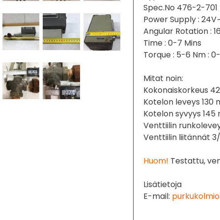
Spec.No 476-2-701
Power Supply : 24V
Angular Rotation : 1
Time : 0-7 Mins
Torque : 5-6 Nm : 0-
Mitat noin:
Kokonaiskorkeus 
Kotelon leveys 130
Kotelon syvyys 14
Venttiilin runkolev
Venttiilin liitännät
Huom!
Testattu, ventt
Lisätietoja
E-mail:
purkukolmio