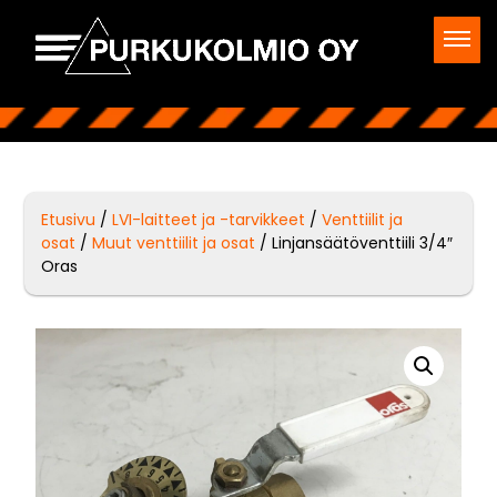
Etusivu
/
LVI-laitteet ja -tarvikkeet
/
Venttiilit ja
osat
/
Muut venttiilit ja osat
/ Linjansäätöventtiili 3/4″
Oras