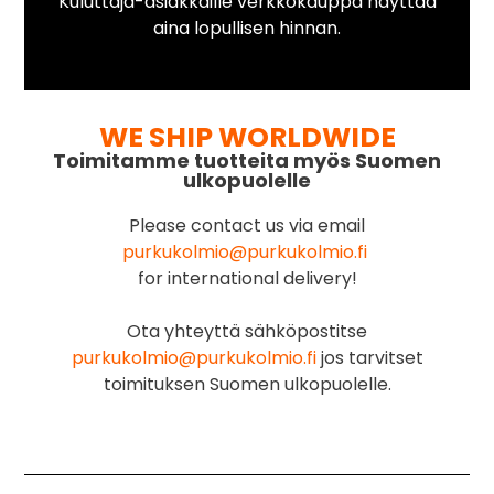
Kuluttaja-asiakkaille verkkokauppa näyttää
aina lopullisen hinnan.
WE SHIP WORLDWIDE
Toimitamme tuotteita myös Suomen
ulkopuolelle
Please contact us via email
purkukolmio@purkukolmio.fi
for international delivery!
Ota yhteyttä sähköpostitse
purkukolmio@purkukolmio.fi
jos tarvitset
toimituksen Suomen ulkopuolelle.