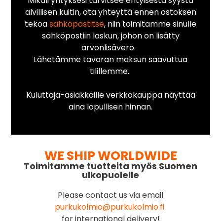
Mikäli yrityksesi tarvitsee erityisestä syystä
alvillisen kuitin, ota yhteyttä ennen ostoksen
tekoa
sähköpostitse
, niin toimitamme sinulle
sähköpostiin laskun, johon on lisätty
arvonlisävero.
Lähetämme tavaran maksun saavuttua
tilillemme.
Kuluttaja-asiakkaille verkkokauppa näyttää
aina lopullisen hinnan.
WE SHIP WORLDWIDE
Toimitamme tuotteita myös Suomen
ulkopuolelle
Please contact us via email
purkukolmio@purkukolmio.fi
for international delivery!