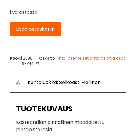
1 varastossa
Lisää ostoskoriin
Koodi
2588
Osasto
Pinta-asenteiset pistorasiat ja osat
SHY46L27
Kuntoluokka: Selkeästi viallinen
TUOTEKUVAUS
Kosteantilan pinnallinen maadoitettu
pintapistorasia