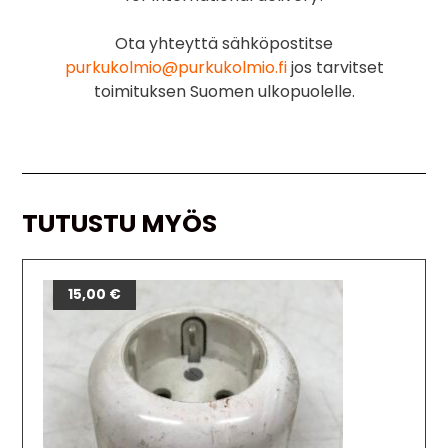
Ota yhteyttä sähköpostitse
purkukolmio@purkukolmio.fi
jos tarvitset
toimituksen Suomen ulkopuolelle.
TUTUSTU MYÖS
15,00
€