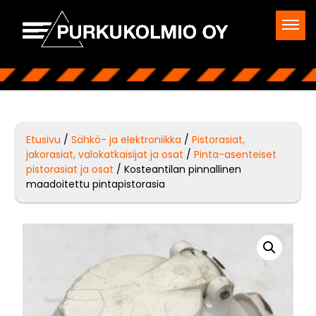
Etusivu
/
Sähkö- ja elektroniikka
/
Pistorasiat,
jakorasiat, valokatkaisijat ja osat
/
Pinta-asenteiset
pistorasiat ja osat
/ Kosteantilan pinnallinen
maadoitettu pintapistorasia