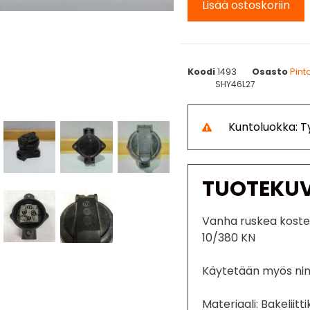
Lisää ostoskoriin
Koodi
1493
Osasto
Pint
SHY46L27
Kuntoluokka: 
TUOTEKU
Vanha ruskea kostea
10/380 KN
Käytetään myös nim
Materiaali: Bakeliitti