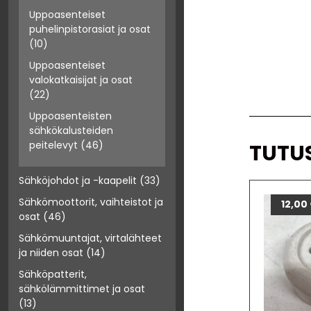
Uppoasenteiset
puhelinpistorasiat ja osat
(10)
Uppoasenteiset
valokatkaisijat ja osat
(22)
Uppoasenteisten
sähkökalusteiden
peitelevyt
(46)
TUTU
Sähköjohdot ja -kaapelit
(33)
Sähkömoottorit, vaihteistot ja
12,00
osat
(46)
Sähkömuuntajat, virtalähteet
ja niiden osat
(14)
Sähköpatterit,
sähkölämmittimet ja osat
(13)