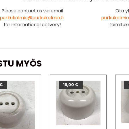
Please contact us via email
Ota y
purkukolmio@purkukolmio.fi
purkukolmio
for international delivery!
toimituk
STU MYÖS
€
16,00
€