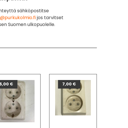
hteyttä sähköpostitse
@purkukolmio.fi
jos tarvitset
sen Suomen ulkopuolelle.
5,00
€
7,00
€