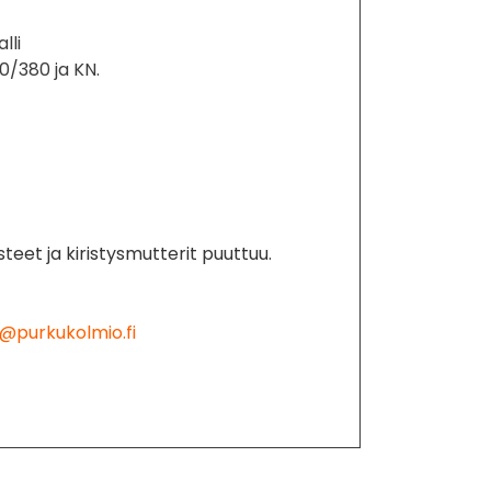
lli
0/380 ja KN.
isteet ja kiristysmutterit puuttuu.
@purkukolmio.fi