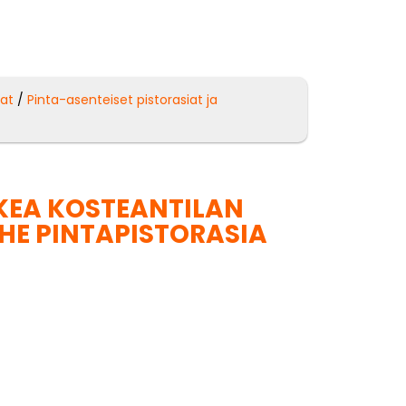
sat
/
Pinta-asenteiset pistorasiat ja
KEA KOSTEANTILAN
IHE PINTAPISTORASIA