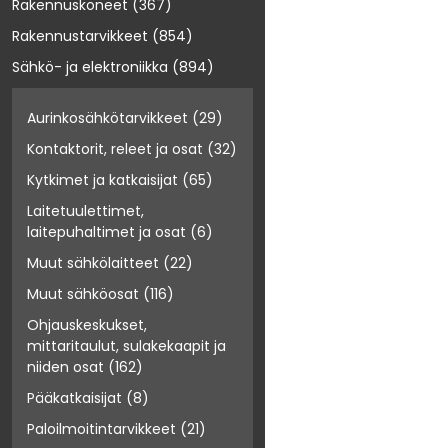
Rakennuskoneet
(367)
Rakennustarvikkeet
(854)
Sähkö- ja elektroniikka
(894)
Aurinkosähkötarvikkeet
(29)
Kontaktorit, releet ja osat
(32)
Kytkimet ja katkaisijat
(65)
Laitetuulettimet,
laitepuhaltimet ja osat
(6)
Muut sähkölaitteet
(22)
Muut sähköosat
(116)
Ohjauskeskukset,
mittaritaulut, sulakekaapit ja
niiden osat
(162)
Pääkatkaisijat
(8)
Paloilmoitintarvikkeet
(21)