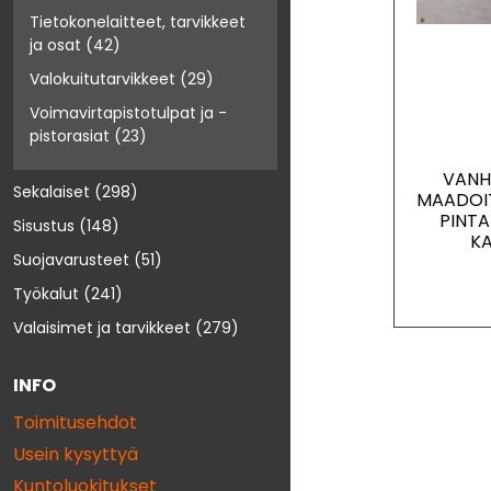
Tietokonelaitteet, tarvikkeet
ja osat
(42)
Valokuitutarvikkeet
(29)
Voimavirtapistotulpat ja -
pistorasiat
(23)
VANH
Sekalaiset
(298)
MAADOI
PINTA
Sisustus
(148)
KA
Suojavarusteet
(51)
Työkalut
(241)
Valaisimet ja tarvikkeet
(279)
INFO
Toimitusehdot
Usein kysyttyä
Kuntoluokitukset