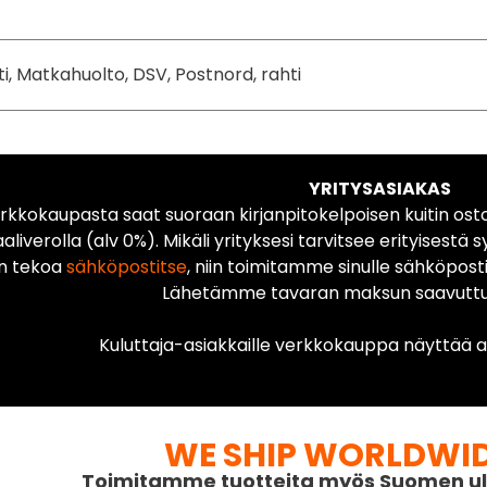
ti, Matkahuolto, DSV, Postnord, rahti
YRITYSASIAKAS
rkkokaupasta saat suoraan kirjanpitokelpoisen kuitin ost
liverolla (alv 0%). Mikäli yrityksesi tarvitsee erityisestä s
n tekoa
sähköpostitse
, niin toimitamme sinulle sähköposti
Lähetämme tavaran maksun saavuttua
Kuluttaja-asiakkaille verkkokauppa näyttää ai
WE SHIP WORLDWI
Toimitamme tuotteita myös Suomen ul