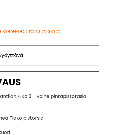
a-asenteiset pistorasiat ja osat
Tyydyttävä
VAUS
ntilan PiKo 3 – vaihe pintapistorasia
eä Flako pistorsia
kuori