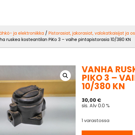
ähkö- ja elektroniikka
/
Pistorasiat, jakorasiat, valokatkaisijat ja o
a ruskea kosteantilan PiKo 3 – vaihe pintapistorasia 10/380 KN
VANHA RUS
PIKO 3 – VA
10/380 KN
30,00
€
sis. Alv 0.0 %
1 varastossa