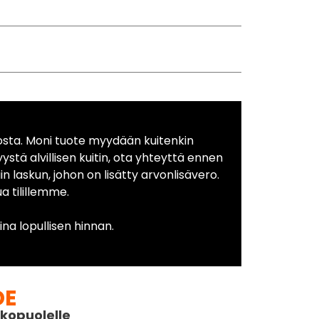
osta. Moni tuote myydään kuitenkin
yystä alvillisen kuitin, ota yhteyttä ennen
in laskun, johon on lisätty arvonlisävero.
 tilillemme.
na lopullisen hinnan.
DE
kopuolelle