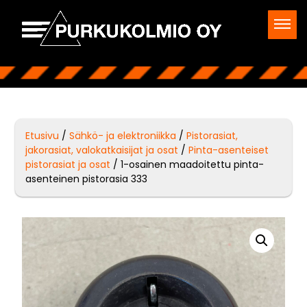
Etusivu
/
Sähkö- ja elektroniikka
/
Pistorasiat,
jakorasiat, valokatkaisijat ja osat
/
Pinta-asenteiset
pistorasiat ja osat
/ 1-osainen maadoitettu pinta-
asenteinen pistorasia 333