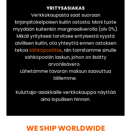
YRITYSASIAKAS
Verkkokaupasta saat suoraan
kirjanpitokelpoisen kuitin ostosta. Moni tuote
myydään kuitenkin marginaaliverolla (alv 0%).
Mikäli yrityksesi tarvitsee erityisestä syystä
alvillisen kuitin, ota yhteyttä ennen ostoksen
tekoa
sähköpostitse
, niin toimitamme sinulle
sähköpostiin laskun, johon on lisätty
arvonlisävero.
Lähetämme tavaran maksun saavuttua
tilillemme.
Kuluttaja-asiakkaille verkkokauppa näyttää
aina lopullisen hinnan.
WE SHIP WORLDWIDE