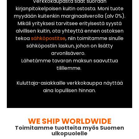
Verkkokaupasta saat suoraan
kirjanpitokelpoisen kuitin ostosta. Moni tuote
myydään kuitenkin marginaaliverolla (alv 0%).
Mikäli yrityksesi tarvitsee erityisestä syystä
alvillisen kuitin, ota yhteyttä ennen ostoksen
tekoa
sähköpostitse
, niin toimitamme sinulle
sähköpostiin laskun, johon on lisätty
arvonlisävero.
Lähetämme tavaran maksun saavuttua
tilillemme.
Kuluttaja-asiakkaille verkkokauppa näyttää
aina lopullisen hinnan.
WE SHIP WORLDWIDE
Toimitamme tuotteita myös Suomen
ulkopuolelle