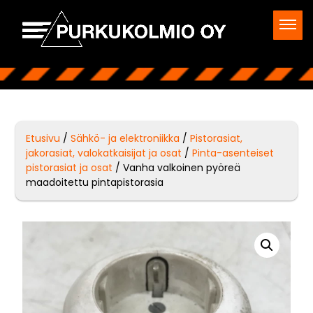
Etusivu
/
Sähkö- ja elektroniikka
/
Pistorasiat,
jakorasiat, valokatkaisijat ja osat
/
Pinta-asenteiset
pistorasiat ja osat
/ Vanha valkoinen pyöreä
maadoitettu pintapistorasia