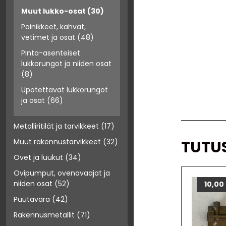
Muut lukko-osat
(30)
Painikkeet, kahvat,
vetimet ja osat
(48)
Pinta-asenteiset
lukkorungot ja niiden osat
(8)
Upotettavat lukkorungot
ja osat
(66)
Metalliritilät ja tarvikkeet
(17)
TUTU
Muut rakennustarvikkeet
(32)
Ovet ja luukut
(34)
Ovipumput, ovenavaajat ja
niiden osat
(52)
10,00
Puutavara
(42)
Rakennusmetallit
(71)