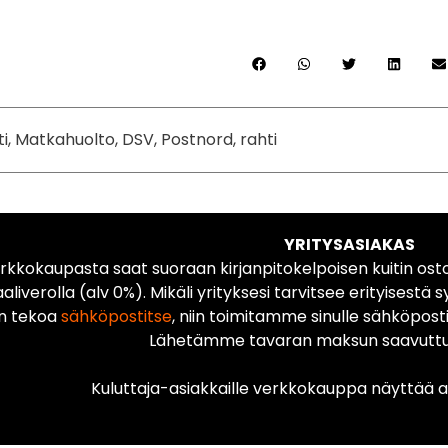
ti, Matkahuolto, DSV, Postnord, rahti
YRITYSASIAKAS
rkkokaupasta saat suoraan kirjanpitokelpoisen kuitin ost
liverolla (alv 0%). Mikäli yrityksesi tarvitsee erityisestä s
n tekoa
sähköpostitse
, niin toimitamme sinulle sähköposti
Lähetämme tavaran maksun saavuttua
Kuluttaja-asiakkaille verkkokauppa näyttää ai