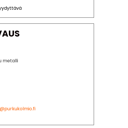
Tyydyttävä
VAUS
u metalli
@purkukolmio.fi