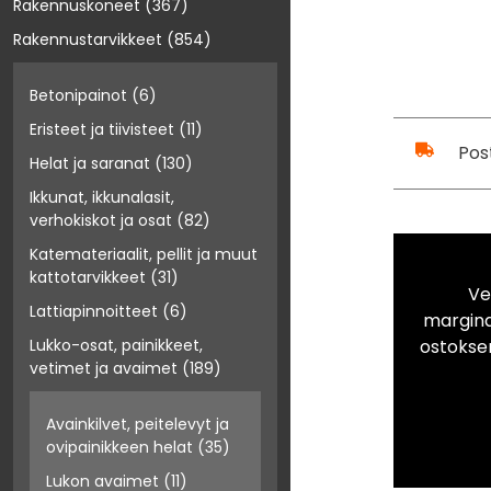
Rakennuskoneet
(367)
Rakennustarvikkeet
(854)
Betonipainot
(6)
Eristeet ja tiivisteet
(11)
Pos
Helat ja saranat
(130)
Ikkunat, ikkunalasit,
verhokiskot ja osat
(82)
Katemateriaalit, pellit ja muut
kattotarvikkeet
(31)
Ve
Lattiapinnoitteet
(6)
marginaa
ostokse
Lukko-osat, painikkeet,
vetimet ja avaimet
(189)
Avainkilvet, peitelevyt ja
ovipainikkeen helat
(35)
Lukon avaimet
(11)