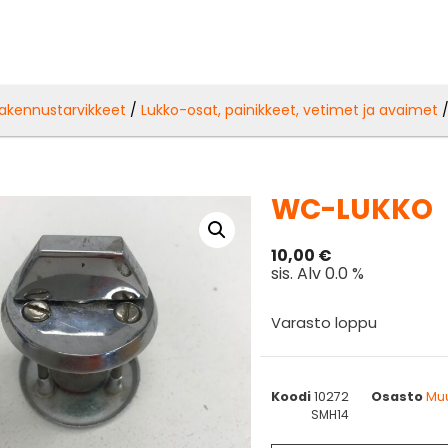
akennustarvikkeet
/
Lukko-osat, painikkeet, vetimet ja avaimet
WC-LUKKO
10,00
€
sis. Alv 0.0 %
Varasto loppu
Koodi
10272
Osasto
Muu
SMH14