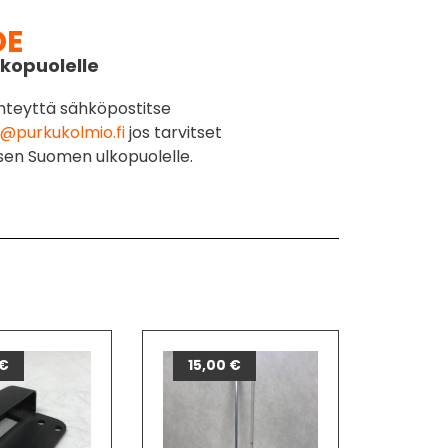
DE
kopuolelle
hteyttä sähköpostitse
@purkukolmio.fi
jos tarvitset
sen Suomen ulkopuolelle.
€
15,00
€