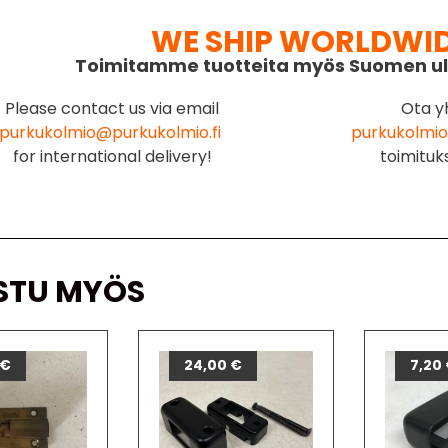
WE SHIP WORLDWI
Toimitamme tuotteita myös Suomen ul
Please contact us via email
Ota y
purkukolmio@purkukolmio.fi
purkukolmio
for international delivery!
toimituk
STU MYÖS
€
24,00
€
7,20