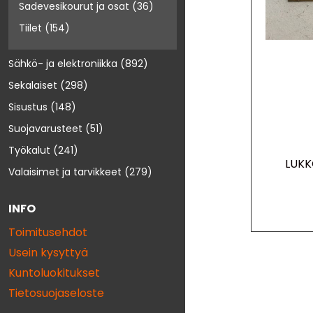
Sadevesikourut ja osat
(36)
Tiilet
(154)
Sähkö- ja elektroniikka
(892)
Sekalaiset
(298)
Sisustus
(148)
Suojavarusteet
(51)
Työkalut
(241)
LUKK
Valaisimet ja tarvikkeet
(279)
INFO
Toimitusehdot
Usein kysyttyä
Kuntoluokitukset
Tietosuojaseloste