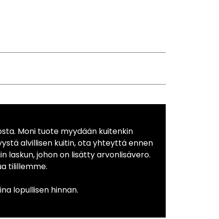
osta. Moni tuote myydään kuitenkin
yystä alvillisen kuitin, ota yhteyttä ennen
in laskun, johon on lisätty arvonlisävero.
 tilillemme.
na lopullisen hinnan.