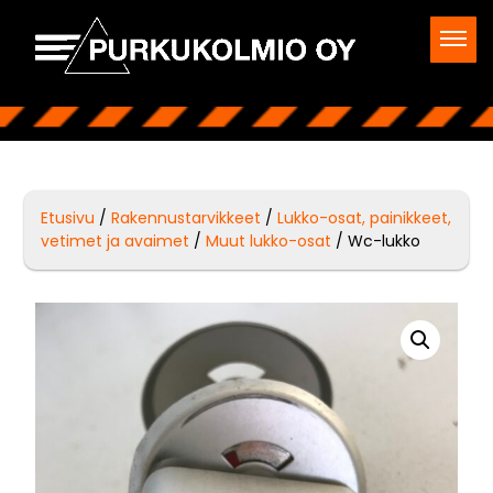
Etusivu
/
Rakennustarvikkeet
/
Lukko-osat, painikkeet,
vetimet ja avaimet
/
Muut lukko-osat
/ Wc-lukko