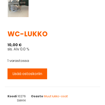
WC-LUKKO
10,00
€
sis. Alv 0.0 %
1 varastossa
Lisää ostoskoriin
Koodi
10276
Osasto
Muut lukko-osat
SMH14