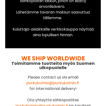
sähköpostiin laskun, johon on lisätty
arvonlisävero.
Lähetämme tavaran maksun saavuttua
tilillemme.
Kuluttaja-asiakkaille verkkokauppa näyttää
aina lopullisen hinnan.
WE SHIP WORLDWIDE
Toimitamme tuotteita myös Suomen
ulkopuolelle
Please contact us via email
purkukolmio@purkukolmio.fi
for international delivery!
Ota yhteyttä sähköpostitse
purkukolmio@purkukolmio.fi
jos tarvitset