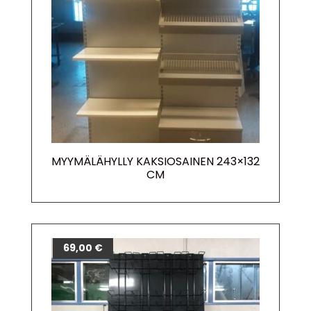
MYYMÄLÄHYLLY KAKSIOSAINEN 243×132
CM
69,00
€