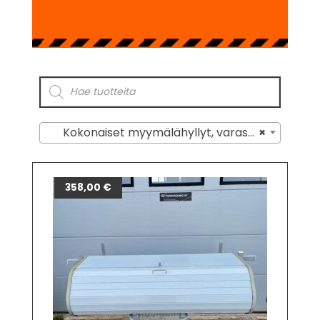
Kokonaiset myymälähyllyt, varastohyllyt, myyntitelineet
×
358,00
€