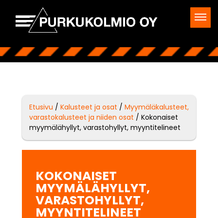
Etusivu
/
Kalusteet ja osat
/
Myymäläkalusteet,
varastokalusteet ja niiden osat
/ Kokonaiset
myymälähyllyt, varastohyllyt, myyntitelineet
KOKONAISET
MYYMÄLÄHYLLYT,
VARASTOHYLLYT,
MYYNTITELINEET