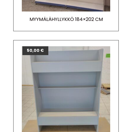
MYYMÄLÄHYLLYKKÖ 184×202 CM
50,00
€