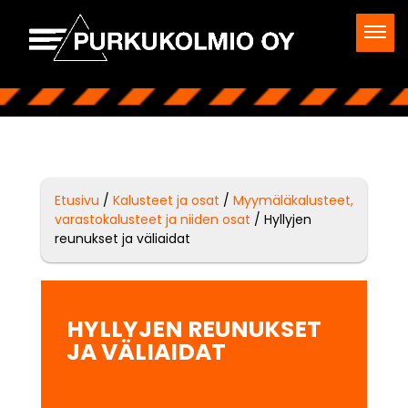
Etusivu
/
Kalusteet ja osat
/
Myymäläkalusteet,
varastokalusteet ja niiden osat
/ Hyllyjen
reunukset ja väliaidat
HYLLYJEN REUNUKSET
JA VÄLIAIDAT