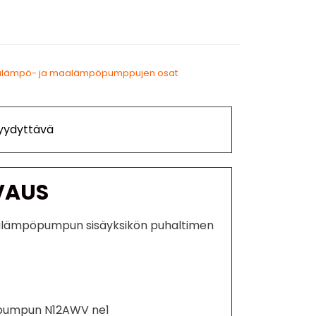
alämpö- ja maalämpöpumppujen osat
Tyydyttävä
VAUS
alämpöpumpun sisäyksikön puhaltimen
öpumpun N12AWV ne1