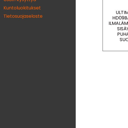
Kuntoluokitukset
ULTI
Tietosuojaseloste
HD09B
ILMALÄ
SISÄ
PUH
SU