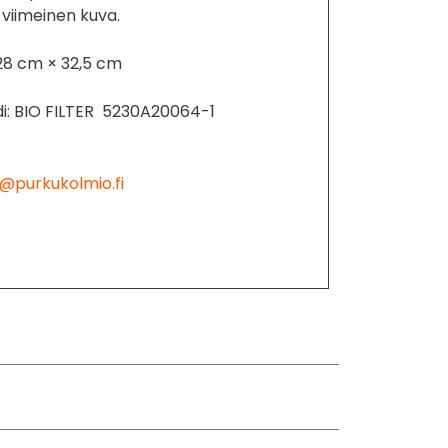
 viimeinen kuva.
28 cm × 32,5 cm
i: BIO FILTER 5230A20064-1
@purkukolmio.fi