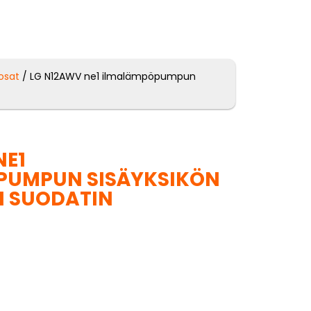
osat
/ LG N12AWV ne1 ilmalämpöpumpun
NE1
PUMPUN SISÄYKSIKÖN
N SUODATIN