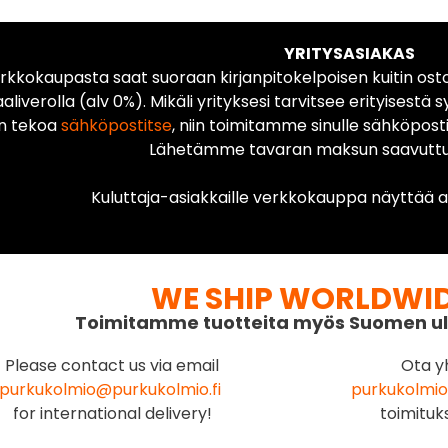
YRITYSASIAKAS
rkkokaupasta saat suoraan kirjanpitokelpoisen kuitin ost
liverolla (alv 0%). Mikäli yrityksesi tarvitsee erityisestä s
n tekoa
sähköpostitse
, niin toimitamme sinulle sähköposti
Lähetämme tavaran maksun saavuttua
Kuluttaja-asiakkaille verkkokauppa näyttää ai
WE SHIP WORLDWI
Toimitamme tuotteita myös Suomen ul
Please contact us via email
Ota y
purkukolmio@purkukolmio.fi
purkukolmio
for international delivery!
toimituk