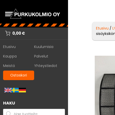
Etusivu
/
L
0,00
€
sisäyksikö
Etusivu
Kuulumisia
Kauppa
Palvelut
Meistä
Yhteystiedot
Ostoskori
HAKU