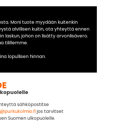
osta. Moni tuote myydään kuitenkin
yystä alvillisen kuitin, ota yhteyttä ennen
in laskun, johon on lisätty arvonlisävero.
 tilillemme.
na lopullisen hinnan.
DE
kopuolelle
hteyttä sähköpostitse
@purkukolmio.fi
jos tarvitset
sen Suomen ulkopuolelle.