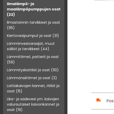
Ilmalämpö- ja
maalämpöpumppujen osat
(22)
Ilmastoinnin tarvikkeet ja osat
(95)
Kiertovesipumput ja osat
(31)
Lämminvesivaraajat, muut
säiliöt ja tarvikkeet
(44)
Lämmittimet, patterit ja osat
(59)
Lämmityskattilat ja osat
(110)
Lämmönsiirtimet ja osat
(3)
Lattiakaivojen kannet, ritilät ja
osat
(15)
Lika- ja sadevesi ym. kaivojen
Pos
valurautaiset kaivonkannet ja
osat
(19)