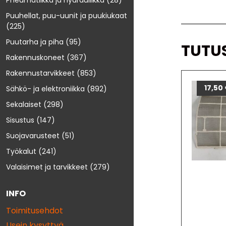
Pneumatiikka ja hydrauliikka
(28)
Puuhellat, puu-uunit ja puukiukaat
(225)
Puutarha ja piha
(95)
TUTU
Rakennuskoneet
(367)
Rakennustarvikkeet
(853)
17,50
Sähkö- ja elektroniikka
(892)
Sekalaiset
(298)
Sisustus
(147)
Suojavarusteet
(51)
Työkalut
(241)
Valaisimet ja tarvikkeet
(279)
INFO
Toimitusehdot
Usein kysyttyä