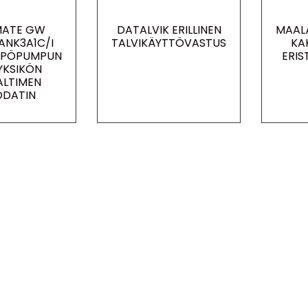
MATE GW
DATALVIK ERILLINEN
MAAL
ANK3A1C/I
TALVIKÄYTTÖVASTUS
KA
MPÖPUMPUN
ERIS
YKSIKÖN
ALTIMEN
ODATIN