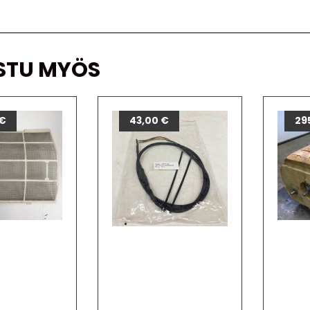
STU MYÖS
€
43,00
€
29