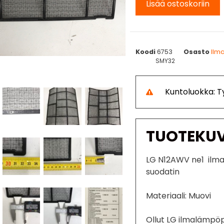
Lisää ostoskoriin
Koodi
6753
Osasto
Ilm
SMY32
Kuntoluokka: 
TUOTEKU
LG N12AWV ne1 ilm
suodatin
Materiaali: Muovi
Ollut LG ilmalämp