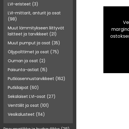
LVI-eristeet
(3)
LVI-mittarit, anturit ja osat
(98)
Ve
Muut lämmitykseen liittyvät
marginaa
laitteet ja tarvikkeet
(21)
ostokse
Muut pumput ja osat
(35)
Öljypolttimet ja osat
(75)
Ouman ja osat
(2)
Paisunta-astiat
(15)
Putkiasennustarvikkeet
(162)
Putkilaipat
(60)
Sekalaiset LVI-osat
(27)
Venttiilit ja osat
(101)
Vesikalusteet
(114)