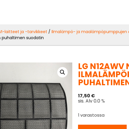
VI-laitteet ja -tarvikkeet
/
Ilmalämpö- ja maalämpöpumppujen 
n puhaltimen suodatin
LG N12AWV 
ILMALÄMPÖ
PUHALTIME
17,50
€
sis. Alv 0.0 %
1 varastossa