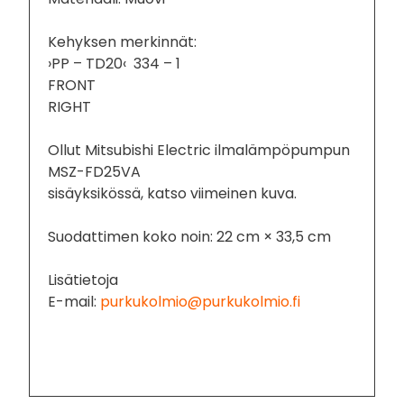
Kehyksen merkinnät:
›PP – TD20‹ 334 – 1
FRONT
RIGHT
Ollut Mitsubishi Electric ilmalämpöpumpun
MSZ-FD25VA
sisäyksikössä, katso viimeinen kuva.
Suodattimen koko noin: 22 cm × 33,5 cm
Lisätietoja
E-mail:
purkukolmio@purkukolmio.fi