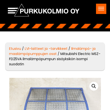
Etusivu
/
LVI-laitteet ja -tarvikkeet
/
Ilmalämpö- ja
maalämpöpumppujen osat
/ Mitsubishi Electric MSZ-
FD25VA ilmalämpöpumpun sisäyksikön isompi
suodatin