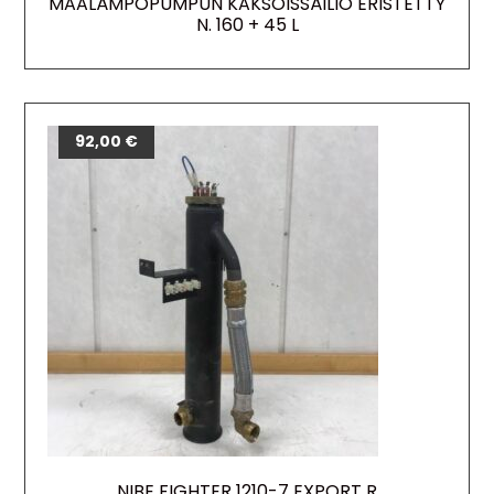
MAALÄMPÖPUMPUN KAKSOISSÄILIÖ ERISTETTY
N. 160 + 45 L
92,00
€
NIBE FIGHTER 1210-7 EXPORT R