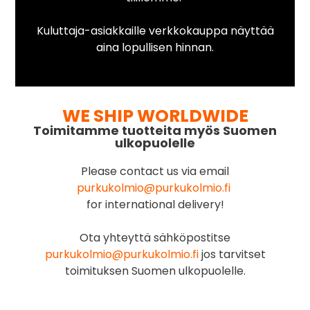
Kuluttaja-asiakkaille verkkokauppa näyttää
aina lopullisen hinnan.
WE SHIP WORLDWIDE
Toimitamme tuotteita myös Suomen
ulkopuolelle
Please contact us via email
purkukolmio@purkukolmio.fi
for international delivery!
Ota yhteyttä sähköpostitse
purkukolmio@purkukolmio.fi
jos tarvitset
toimituksen Suomen ulkopuolelle.