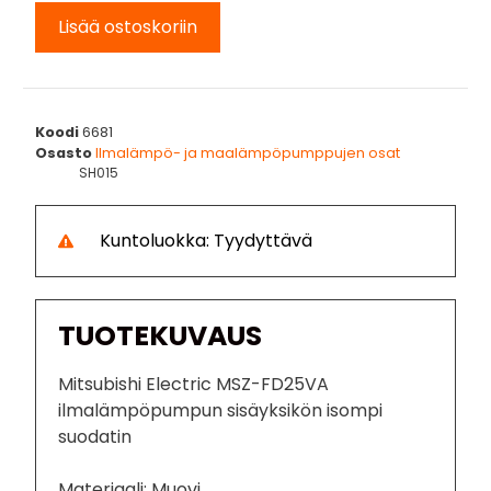
Lisää ostoskoriin
Koodi
6681
Osasto
Ilmalämpö- ja maalämpöpumppujen osat
SH015
Kuntoluokka: Tyydyttävä
TUOTEKUVAUS
Mitsubishi Electric MSZ-FD25VA
ilmalämpöpumpun sisäyksikön isompi
suodatin
Materiaali: Muovi