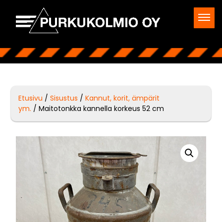
Etusivu
/
Sisustus
/
Kannut, korit, ämpärit
ym.
/ Maitotonkka kannella korkeus 52 cm