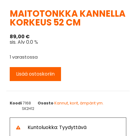
MAITOTONKKA KANNELLA
KORKEUS 52 CM
89,00
€
sis. Alv 0.0 %
1 varastossa
Lisää ostoskoriin
Koodi
7168
Osasto
Kannut, korit, ämpärit ym.
SK2H12
Kuntoluokka: Tyydyttävä