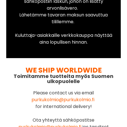
sähköpostiin laskun, johon on lisätty
arvonlisävero.
Lähetämme tavaran maksun saavuttua
tilillemme.
Kuluttaja-asiakkaille verkkokauppa näyttää
aina lopullisen hinnan.
WE SHIP WORLDWIDE
Toimitamme tuotteita myös Suomen
ulkopuolelle
Please contact us via email
purkukolmio@purkukolmio.fi
for international delivery!
Ota yhteyttä sähköpostitse
purkukolmio@purkukolmio.fi
jos tarvitset