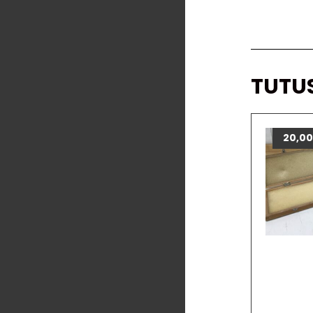
TUTU
20,0