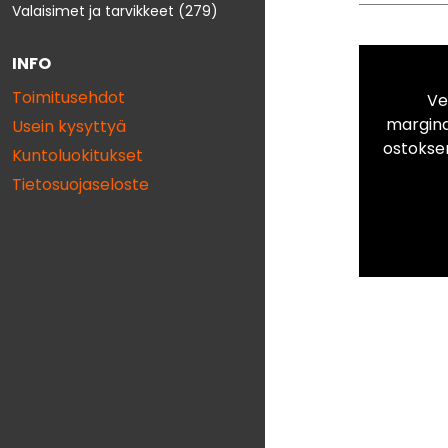
Valaisimet ja tarvikkeet
(279)
INFO
Toimitusehdot
Ve
marginaa
Usein kysyttyä
ostokse
Kuntoluokitukset
Tietosuojaseloste