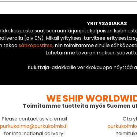
YRITYSASIAKAS
rkkokaupasta saat suoraan kirjanpitokelpoisen kuitin ost
liverolla (alv 0%). Mikäli yrityksesi tarvitsee erityisestä s
n tekoa
sähköpostitse
, niin toimitamme sinulle sähköposti
Lähetämme tavaran maksun saavuttua
Kuluttaja-asiakkaille verkkokauppa näyttää ai
WE SHIP WORLDWI
Toimitamme tuotteita myös Suomen ul
Please contact us via email
Ota y
purkukolmio@purkukolmio.fi
purkukolmio
for international delivery!
toimituk