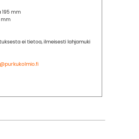
ja 195 mm
5 mm
uksesta ei tietoa, ilmeisesti lahjamuki
@purkukolmio.fi