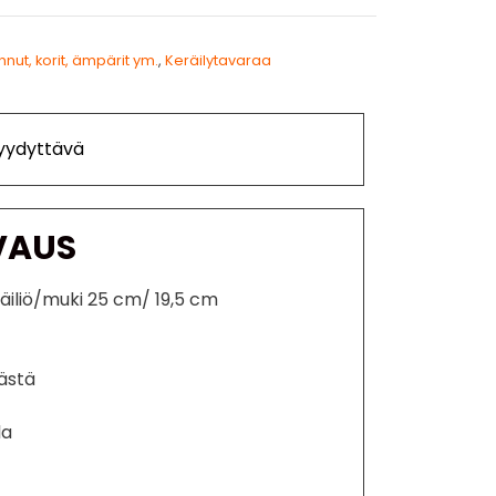
nnut, korit, ämpärit ym.
,
Keräilytavaraa
Tyydyttävä
VAUS
iliö/muki 25 cm/ 19,5 cm
ästä
la