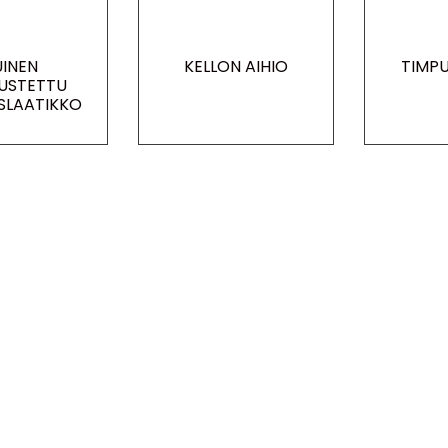
UINEN
KELLON AIHIO
TIMPU
USTETTU
YSLAATIKKO