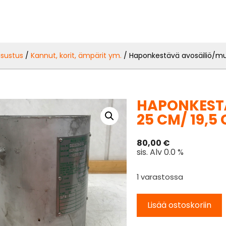
isustus
/
Kannut, korit, ämpärit ym.
/ Haponkestävä avosäiliö/mu
HAPONKEST
25 CM/ 19,5
80,00
€
sis. Alv 0.0 %
1 varastossa
Lisää ostoskoriin