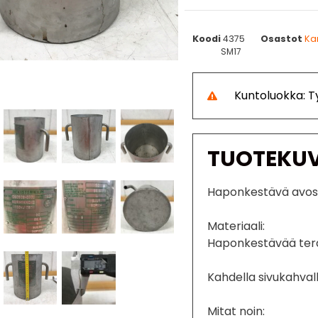
Koodi
4375
Osastot
Ka
SM17
Kuntoluokka: 
TUOTEKU
Haponkestävä avosä
Materiaali:
Haponkestävää ter
Kahdella sivukahval
Mitat noin: