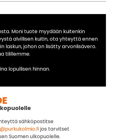
osta. Moni tuote myydään kuitenkin
yystä alvillisen kuitin, ota yhteyttä ennen
in laskun, johon on lisätty arvonlisävero.
 tilillemme.
na lopullisen hinnan.
DE
kopuolelle
hteyttä sähköpostitse
@purkukolmio.fi
jos tarvitset
sen Suomen ulkopuolelle.