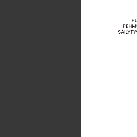
P
PEHM
SÄILYT