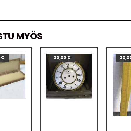
STU MYÖS
0
€
20,00
€
20,0