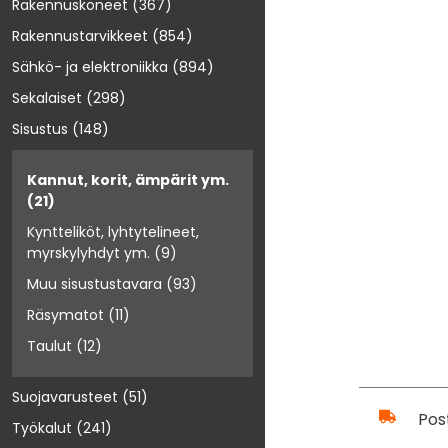
Rakennuskoneet
(367)
Rakennustarvikkeet
(854)
Sähkö- ja elektroniikka
(894)
Sekalaiset
(298)
Sisustus
(148)
Kannut, korit, ämpärit ym.
(21)
Kyntteliköt, lyhtytelineet,
myrskylyhdyt ym.
(9)
Muu sisustustavara
(93)
Räsymatot
(11)
Taulut
(12)
Suojavarusteet
(51)
Pos
Työkalut
(241)