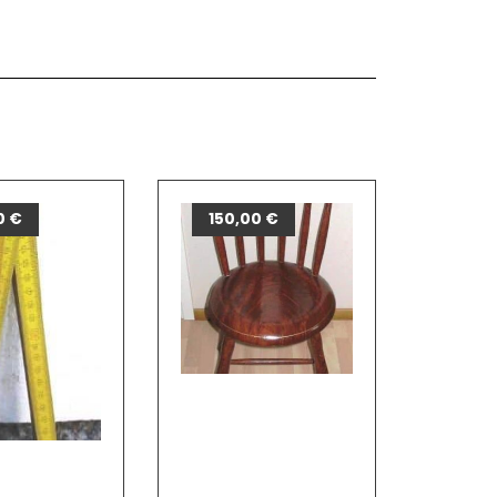
0
€
150,00
€