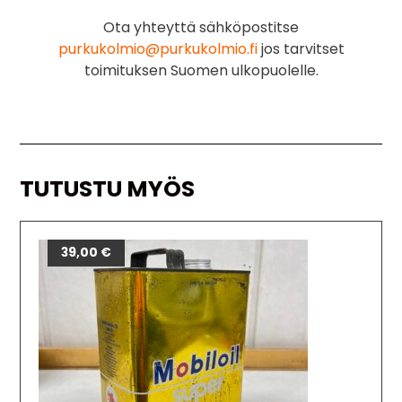
Ota yhteyttä sähköpostitse
purkukolmio@purkukolmio.fi
jos tarvitset
toimituksen Suomen ulkopuolelle.
TUTUSTU MYÖS
39,00
€