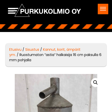
Etusivu
/
Sisustus
/
Kannut, korit, ämpärit
ym.
/ Ruostumaton ”astia” halkaisija 16 cm paksulla 6
mm pohjalla