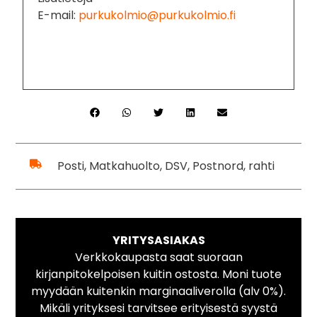
E-mail:
purkukolmio@purkukolmio.fi
Posti, Matkahuolto, DSV, Postnord, rahti
YRITYSASIAKAS
Verkkokaupasta saat suoraan
kirjanpitokelpoisen kuitin ostosta. Moni tuote
myydään kuitenkin marginaaliverolla (alv 0%).
Mikäli yrityksesi tarvitsee erityisestä syystä