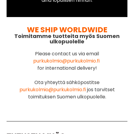
aina lopullisen hinnan.
WE SHIP WORLDWIDE
Toimitamme tuotteita myös Suomen
ulkopuolelle
Please contact us via email
purkukolmio@purkukolmio.fi
for international delivery!
Ota yhteyttä sähköpostitse
purkukolmio@purkukolmio.fi
jos tarvitset
toimituksen Suomen ulkopuolelle.