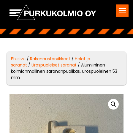
Etusivu
/
Rakennustarvikkeet
/
Helat ja
saranat
/
Urospuoleiset saranat
/ Alumiininen
kolmionmallinen sarananpuolikas, urospuoleinen 53
mm