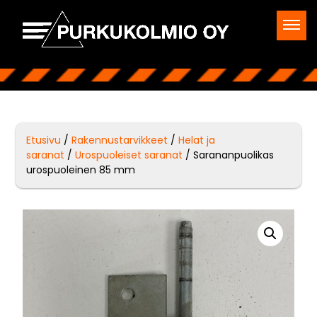
Etusivu
/
Rakennustarvikkeet
/
Helat ja
saranat
/
Urospuoleiset saranat
/ Sarananpuolikas
urospuoleinen 85 mm