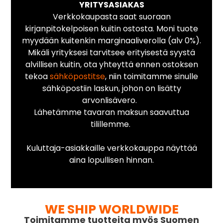
YRITYSASIAKAS
Verkkokaupasta saat suoraan
kirjanpitokelpoisen kuitin ostosta. Moni tuote
myydään kuitenkin marginaaliverolla (alv 0%).
Mikäli yrityksesi tarvitsee erityisestä syystä
alvillisen kuitin, ota yhteyttä ennen ostoksen
tekoa
sähköpostitse
, niin toimitamme sinulle
sähköpostiin laskun, johon on lisätty
arvonlisävero.
Lähetämme tavaran maksun saavuttua
tilillemme.
Kuluttaja-asiakkaille verkkokauppa näyttää
aina lopullisen hinnan.
WE SHIP WORLDWIDE
Toimitamme tuotteita myös Suomen