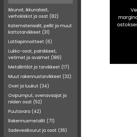
Ve
Ikkunat, ikkunalasit,
verhokiskot ja osat
(82)
marginaa
ostokse
Katemateriaalit, pellit ja muut
kattotarvikkeet
(31)
Lattiapinnoitteet
(6)
Lukko-osat, painikkeet,
vetimet ja avaimet
(189)
Metalliritilät ja tarvikkeet
(17)
Muut rakennustarvikkeet
(32)
Ovet ja luukut
(34)
Ovipumput, ovenavaajat ja
niiden osat
(52)
Puutavara
(42)
Rakennusmetallit
(71)
Sadevesikourut ja osat
(36)