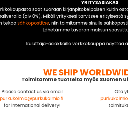
YRITYSASIAKAS
rkkokaupasta saat suoraan kirjanpitokelpoisen kuitin ost
liverolla (alv 0%). Mikäli yrityksesi tarvitsee erityisestä s
n tekoa
sähköpostitse
, niin toimitamme sinulle sähköposti
Lähetämme tavaran maksun saavuttua
Kuluttaja-asiakkaille verkkokauppa näyttää ai
WE SHIP WORLDWI
Toimitamme tuotteita myös Suomen ul
Please contact us via email
Ota y
purkukolmio@purkukolmio.fi
purkukolmio
for international delivery!
toimituk