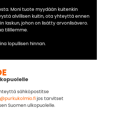
osta. Moni tuote myydään kuitenkin
yystä alvillisen kuitin, ota yhteyttä ennen
in laskun, johon on lisätty arvonlisävero.
 tilillemme.
na lopullisen hinnan.
DE
kopuolelle
hteyttä sähköpostitse
@purkukolmio.fi
jos tarvitset
sen Suomen ulkopuolelle.