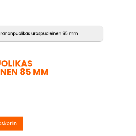
arananpuolikas urospuoleinen 85 mm
OLIKAS
INEN 85 MM
oskoriin