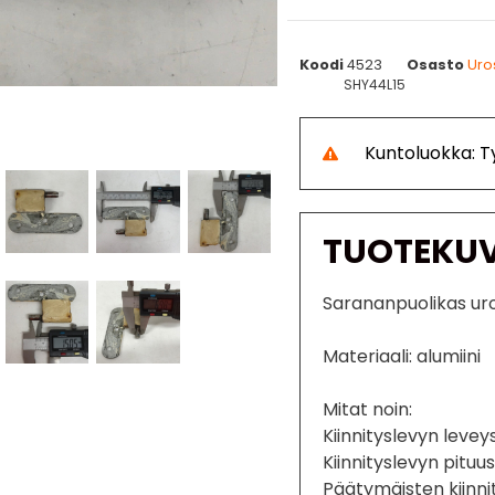
Koodi
4523
Osasto
Uro
SHY44L15
Kuntoluokka: 
TUOTEKU
Sarananpuolikas u
Materiaali: alumiini
Mitat noin:
Kiinnityslevyn leve
Kiinnityslevyn pitu
Päätymäisten kiinni