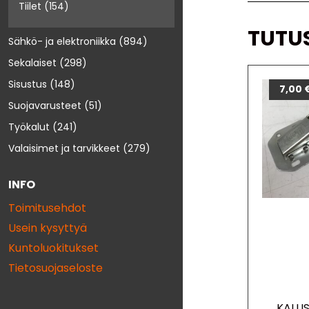
Tiilet
(154)
TUTU
Sähkö- ja elektroniikka
(894)
Sekalaiset
(298)
Sisustus
(148)
7,00
Suojavarusteet
(51)
Työkalut
(241)
Valaisimet ja tarvikkeet
(279)
INFO
Toimitusehdot
Usein kysyttyä
Kuntoluokitukset
Tietosuojaseloste
KALU