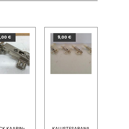
0,00
€
9,00
€
CK KAAPIN-
KALUSTESARANA