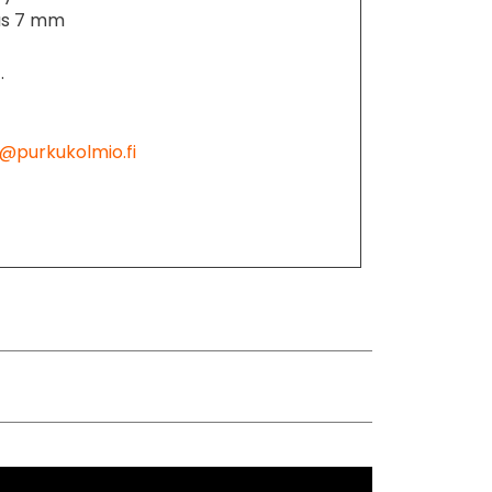
us 7 mm
.
@purkukolmio.fi