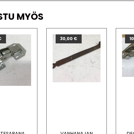
STU MYÖS
€
30,00
€
1
STESARANA
VANHANAJAN
DE