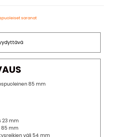
spuoleiset saranat
Tyydyttävä
VAUS
rospuoleinen 85 mm
ys 23 mm
us 85 mm
tysreikien väli 54 mm