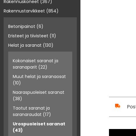
Rakennuskoneet
(367)
Rakennustarvikkeet
(854)
Betonipainot
(6)
Eristeet ja tiivisteet
(11)
Helat ja saranat
(130)
Kokonaiset saranat ja
saranaparit
(22)
Muut helat ja saranaosat
(10)
Naaraspuoleiset saranat
(38)
Pos
Taotut saranat ja
saranaraudat
(17)
Urospuoleiset saranat
(43)