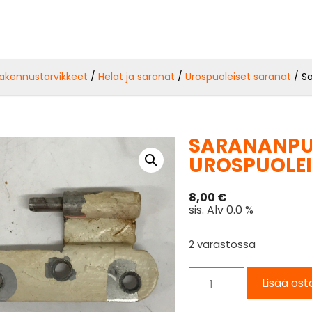
akennustarvikkeet
/
Helat ja saranat
/
Urospuoleiset saranat
/ S
SARANANPU
UROSPUOLE
8,00
€
sis. Alv 0.0 %
2 varastossa
Lisää ost