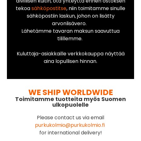
alvillisen kuitin, ota yhteyttä ennen ostoksen
tekoa
sähköpostitse
, niin toimitamme sinulle
sähköpostiin laskun, johon on lisätty
arvonlisävero.
Lähetämme tavaran maksun saavuttua
tilillemme.
Kuluttaja-asiakkaille verkkokauppa näyttää
aina lopullisen hinnan.
WE SHIP WORLDWIDE
Toimitamme tuotteita myös Suomen
ulkopuolelle
Please contact us via email
purkukolmio@purkukolmio.fi
for international delivery!