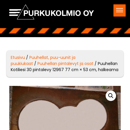
Etusivu
/
Puuhellat, puu-uunit ja
puukiukaat
/
Puuhellan pintalevyt ja osat
/ Puuhellan
Kotiliesi 30 pintalevy 12967 77 cm × 53 cm, halkeama