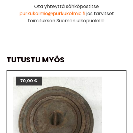
Ota yhteyttä sähköpostitse
purkukolmio@purkukolmio.fi
jos tarvitset
toimituksen Suomen ulkopuolelle.
TUTUSTU MYÖS
70,00
€