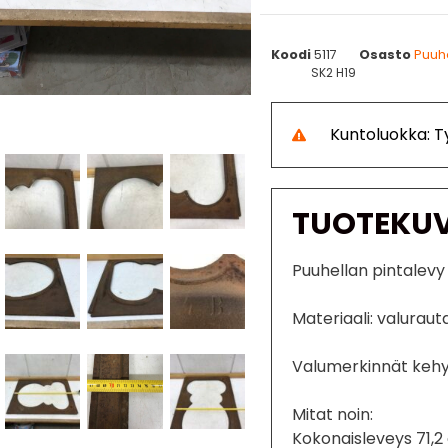
Koodi
5117
Osasto
Puuhe
SK2 H19
Kuntoluokka: 
TUOTEKU
Puuhellan pintalev
Materiaali: valuraut
Valumerkinnät kehy
Mitat noin:
Kokonaisleveys 71,