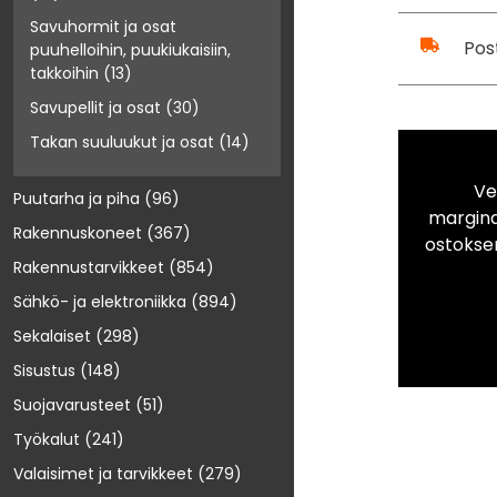
Savuhormit ja osat
Pos
puuhelloihin, puukiukaisiin,
takkoihin
(13)
Savupellit ja osat
(30)
Takan suuluukut ja osat
(14)
Ve
Puutarha ja piha
(96)
marginaa
Rakennuskoneet
(367)
ostokse
Rakennustarvikkeet
(854)
Sähkö- ja elektroniikka
(894)
Sekalaiset
(298)
Sisustus
(148)
Suojavarusteet
(51)
Työkalut
(241)
Valaisimet ja tarvikkeet
(279)