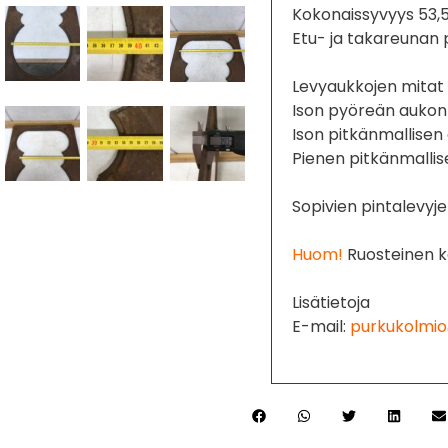
Kokonaissyvyys 53,
Etu- ja takareunan
Levyaukkojen mitat 
Ison pyöreän aukon 
Ison pitkänmallisen
Pienen pitkänmallis
Sopivien pintalevy
Huom!
Ruosteinen k
Lisätietoja
E-mail:
purkukolmio