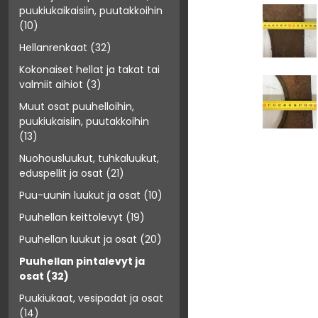
puukiukaikaisiin, puutakkoihin
(10)
Hellanrenkaat
(32)
Kokonaiset hellat ja takat tai
valmiit aihiot
(3)
Muut osat puuhelloihin,
puukiukaisiin, puutakkoihin
(13)
Nuohousluukut, tuhkaluukut,
eduspellit ja osat
(21)
Puu-uunin luukut ja osat
(10)
Puuhellan keittolevyt
(19)
Puuhellan luukut ja osat
(20)
Puuhellan pintalevyt ja
osat
(32)
Puukiukaat, vesipadat ja osat
(14)