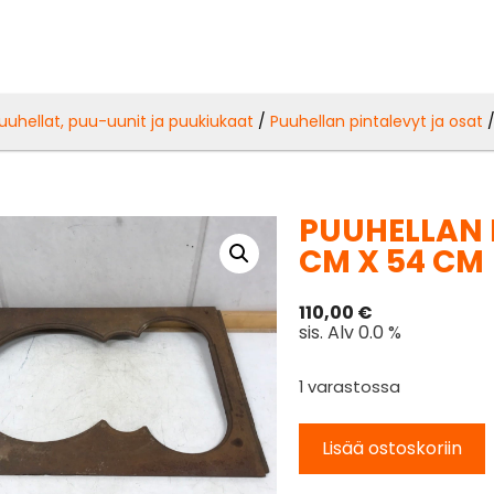
uuhellat, puu-uunit ja puukiukaat
/
Puuhellan pintalevyt ja osat
/
PUUHELLAN 
CM X 54 CM
110,00
€
sis. Alv 0.0 %
1 varastossa
Lisää ostoskoriin