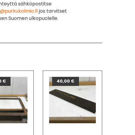
hteyttä sähköpostitse
@purkukolmio.fi
jos tarvitset
sen Suomen ulkopuolelle.
0
€
40,00
€