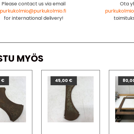
Please contact us via email
Ota y
purkukolmio@purkukolmio.fi
purkukolmio
for international delivery!
toimituk
STU MYÖS
0
€
45,00
€
80,0