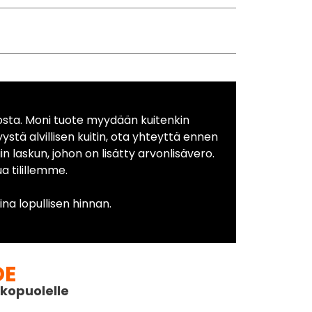
osta. Moni tuote myydään kuitenkin
yystä alvillisen kuitin, ota yhteyttä ennen
in laskun, johon on lisätty arvonlisävero.
 tilillemme.
na lopullisen hinnan.
DE
kopuolelle