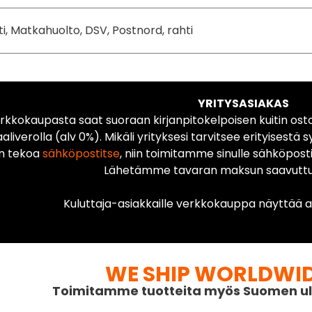
ti, Matkahuolto, DSV, Postnord, rahti
YRITYSASIAKAS
rkkokaupasta saat suoraan kirjanpitokelpoisen kuitin ost
liverolla (alv 0%). Mikäli yrityksesi tarvitsee erityisestä s
n tekoa
sähköpostitse
, niin toimitamme sinulle sähköposti
Lähetämme tavaran maksun saavuttua
Kuluttaja-asiakkaille verkkokauppa näyttää ai
WE SHIP WORLDWI
Toimitamme tuotteita myös Suomen ul