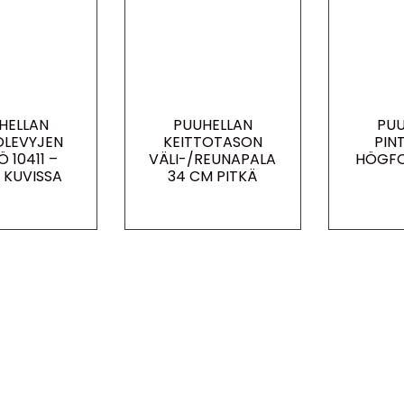
HELLAN
PUUHELLAN
PUU
OLEVYJEN
KEITTOTASON
PIN
Ö 10411 –
VÄLI-/REUNAPALA
HÖGFO
 KUVISSA
34 CM PITKÄ