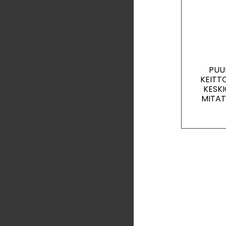
PUU
KEITT
KESKI
MITAT