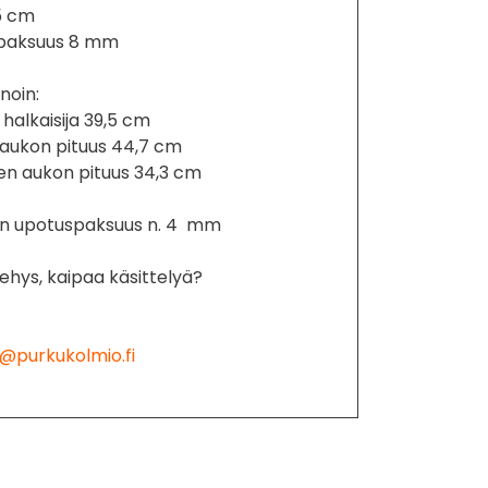
5 cm
 paksuus 8 mm
noin:
halkaisija 39,5 cm
 aukon pituus 44,7 cm
en aukon pituus 34,3 cm
jen upotuspaksuus n. 4 mm
ehys, kaipaa käsittelyä?
@purkukolmio.fi