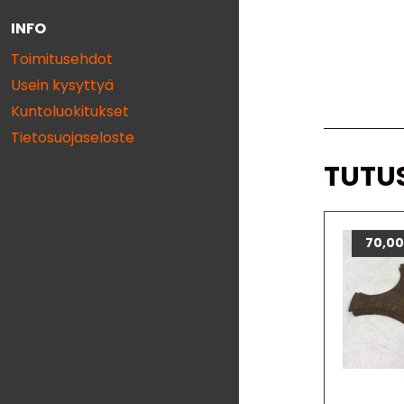
INFO
Toimitusehdot
Usein kysyttyä
Kuntoluokitukset
Tietosuojaseloste
TUTU
70,0