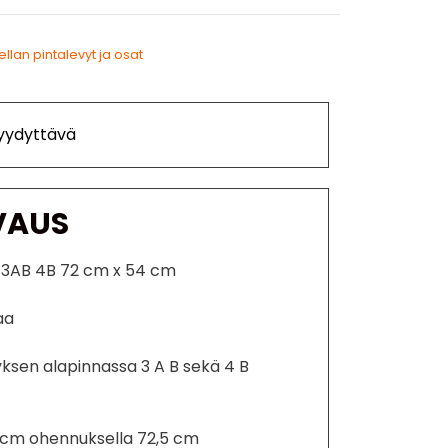
llan pintalevyt ja osat
Tyydyttävä
VAUS
y 3AB 4B 72 cm x 54 cm
aa
ksen alapinnassa 3 A B sekä 4 B
2 cm ohennuksella 72,5 cm