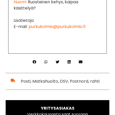
Huom!
Ruosteinen kehys, kaipaa
käsittelyä?
Lisätietoja
E-mail:
purkukolmio@purkukolmio.fi
Posti, Matkahuolto, DSV, Postnord, rahti
YRITYSASIAKAS
Verkkokaupasta saat suoraan