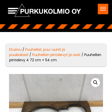
Etusivu
/
Puuhellat, puu-uunit ja
puukiukaat
/
Puuhellan pintalevyt ja osat
/ Puuhellan
pintalevy 4 72 cm × 54 cm