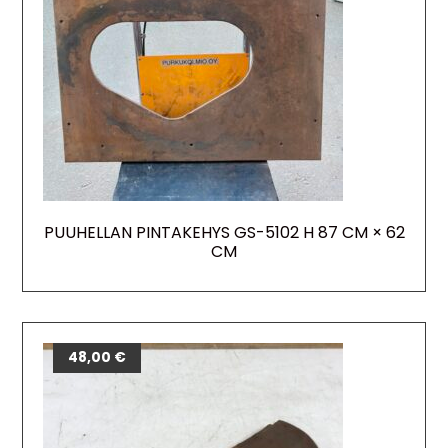
PUUHELLAN PINTAKEHYS GS-5102 H 87 CM × 62
CM
38,00
48,00
€
€