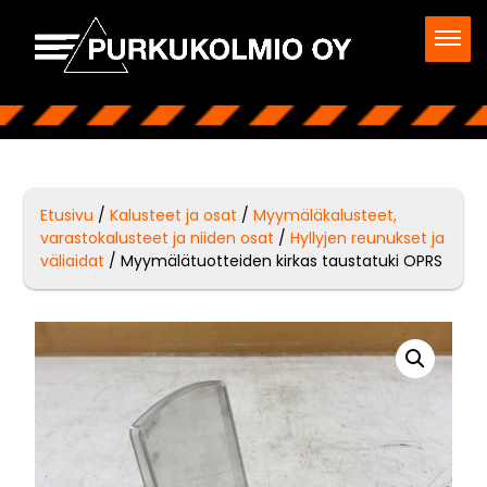
Etusivu
/
Kalusteet ja osat
/
Myymäläkalusteet,
varastokalusteet ja niiden osat
/
Hyllyjen reunukset ja
väliaidat
/ Myymälätuotteiden kirkas taustatuki OPRS