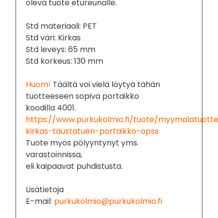
oleva tuote etureunalle.
Std materiaali: PET
Std väri: Kirkas
Std leveys: 65 mm
Std korkeus: 130 mm
Huom!
Täältä voi vielä löytyä tähän
tuotteeseen sopiva portaikko
koodilla 4001.
https://www.purkukolmio.fi/tuote/myymalatuott
kirkas-taustatuen-portaikko-opss
Tuote myös pölyyntynyt yms.
varastoinnissa,
eli kaipaavat puhdistusta.
Lisätietoja
E-mail:
purkukolmio@purkukolmio.fi