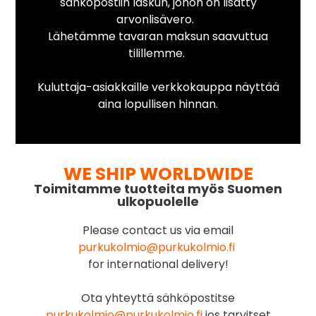
sähköpostiin laskun, johon on lisätty
arvonlisävero.
Lähetämme tavaran maksun saavuttua
tilillemme.
Kuluttaja-asiakkaille verkkokauppa näyttää
aina lopullisen hinnan.
WE SHIP WORLDWIDE
Toimitamme tuotteita myös Suomen
ulkopuolelle
Please contact us via email
purkukolmio@purkukolmio.fi
for international delivery!
Ota yhteyttä sähköpostitse
purkukolmio@purkukolmio.fi
jos tarvitset