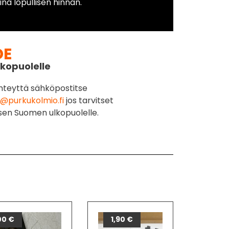
na lopullisen hinnan.
DE
kopuolelle
hteyttä sähköpostitse
@purkukolmio.fi
jos tarvitset
sen Suomen ulkopuolelle.
00
€
1,90
€