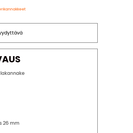
erikannakkeet
Tyydyttävä
VAUS
 alakannake
us 26 mm