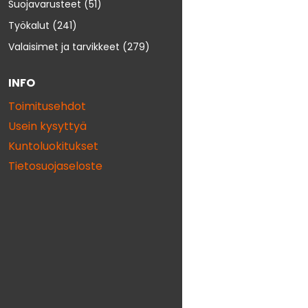
Suojavarusteet
(51)
Työkalut
(241)
Valaisimet ja tarvikkeet
(279)
INFO
Toimitusehdot
Usein kysyttyä
Kuntoluokitukset
Tietosuojaseloste