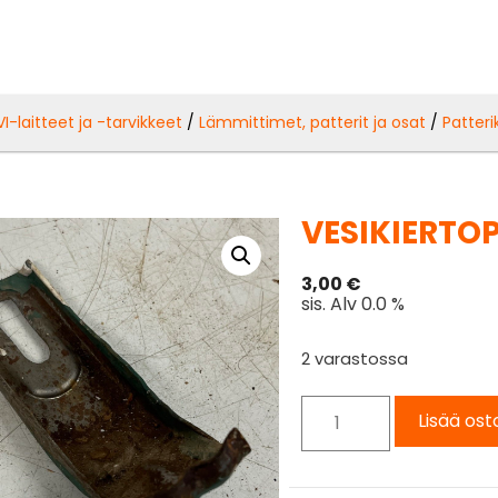
VI-laitteet ja -tarvikkeet
/
Lämmittimet, patterit ja osat
/
Patter
VESIKIERTO
3,00
€
sis. Alv 0.0 %
2 varastossa
Lisää ost