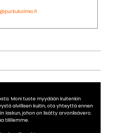
@purkukolmio.fi
osta. Moni tuote myydään kuitenkin
yystä alvillisen kuitin, ota yhteyttä ennen
in laskun, johon on lisätty arvonlisävero.
 tilillemme.