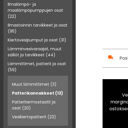
Ilmalämpö- ja
maalämpöpumppujen osat
(22)
Ilmastoinnin tarvikkeet ja osat
(95)
Kiertovesipumput ja osat
(31)
Lämminvesivaraajat, muut
säiliöt ja tarvikkeet
(44)
Pos
Lämmittimet, patterit ja osat
(59)
Muut lämmittimet
(3)
Patterikannakkeet
(13)
Ve
marginaa
Patteritermostaatit ja
osat
(20)
ostokse
Vesikiertopatterit
(23)