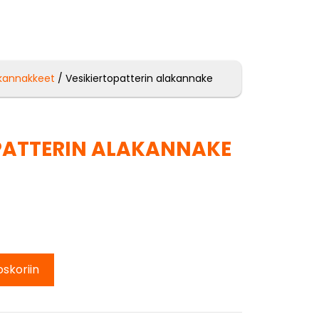
ikannakkeet
/ Vesikiertopatterin alakannake
PATTERIN ALAKANNAKE
oskoriin