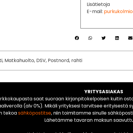
Lisätietoja
E-mail:
purkukolmio
ti, Matkahuolto, DSV, Postnord, rahti
YRITYSASIAKAS
rkkokaupasta saat suoraan kirjanpitokelpoisen kuitin ost
liverolla (alv 0%). Mikäli yrityksesi tarvitsee erityisestä s
n tekoa
sähköpostitse
, niin toimitamme sinulle sähköposti
Lähetämme tavaran maksun saavuttua