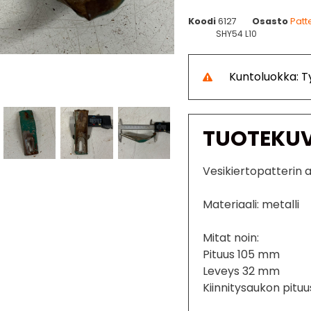
Koodi
6127
Osasto
Patt
SHY54 L10
Kuntoluokka: 
TUOTEKU
Vesikiertopatterin
Materiaali: metalli
Mitat noin:
Pituus 105 mm
Leveys 32 mm
Kiinnitysaukon pitu