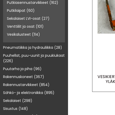
Putkiasennustarvikkeet
(162)
Putkilaipat
(60)
Sekalaiset LVI-osat
(27)
Venttiilit ja osat
(101)
Vesikalusteet
(114)
Pneumatiikka ja hydrauliikka
(28)
Puuhellat, puu-uunit ja puukiukaat
(226)
Puutarha ja piha
(96)
VESIKIE
Rakennuskoneet
(367)
YLÄ
Rakennustarvikkeet
(854)
Sähkö- ja elektroniikka
(895)
Sekalaiset
(298)
Sisustus
(148)