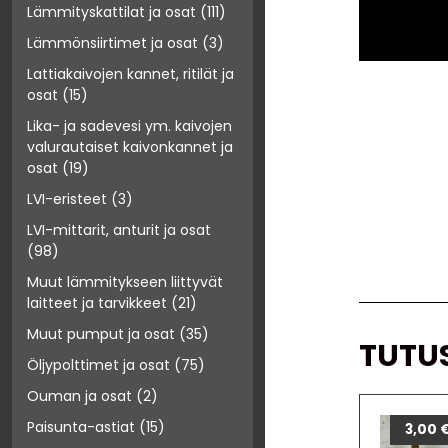
Lämmityskattilat ja osat
(111)
Lämmönsiirtimet ja osat
(3)
Lattiakaivojen kannet, ritilät ja
osat
(15)
Lika- ja sadevesi ym. kaivojen
valurautaiset kaivonkannet ja
osat
(19)
LVI-eristeet
(3)
LVI-mittarit, anturit ja osat
(98)
Muut lämmitykseen liittyvät
laitteet ja tarvikkeet
(21)
Muut pumput ja osat
(35)
TUTU
Öljypolttimet ja osat
(75)
Ouman ja osat
(2)
Paisunta-astiat
(15)
3,00