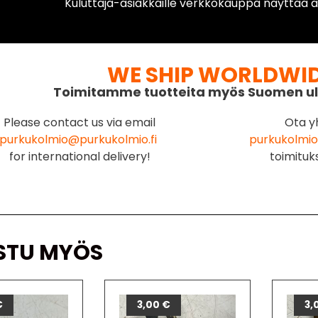
Kuluttaja-asiakkaille verkkokauppa näyttää ai
WE SHIP WORLDWI
Toimitamme tuotteita myös Suomen ul
Please contact us via email
Ota y
purkukolmio@purkukolmio.fi
purkukolmio
for international delivery!
toimituk
STU MYÖS
€
3,00
€
3,