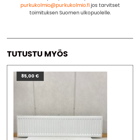
purkukolmio@purkukolmio.fi
jos tarvitset
toimituksen Suomen ulkopuolelle.
TUTUSTU MYÖS
85,00
€