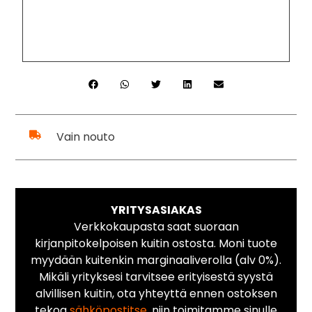
Vain nouto
YRITYSASIAKAS
Verkkokaupasta saat suoraan
kirjanpitokelpoisen kuitin ostosta. Moni tuote
myydään kuitenkin marginaaliverolla (alv 0%).
Mikäli yrityksesi tarvitsee erityisestä syystä
alvillisen kuitin, ota yhteyttä ennen ostoksen
tekoa
sähköpostitse
, niin toimitamme sinulle