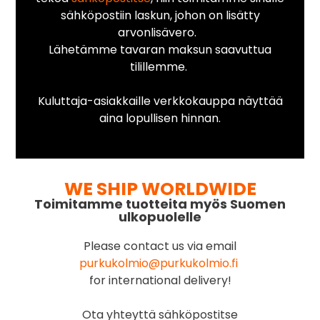
sähköpostiin laskun, johon on lisätty
arvonlisävero.
Lähetämme tavaran maksun saavuttua
tilillemme.
Kuluttaja-asiakkaille verkkokauppa näyttää
aina lopullisen hinnan.
WE SHIP WORLDWIDE
Toimitamme tuotteita myös Suomen
ulkopuolelle
Please contact us via email
purkukolmio@purkukolmio.fi
for international delivery!
Ota yhteyttä sähköpostitse