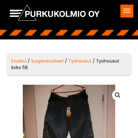
Etusivu
/
Suojavarusteet
/
Työhousut
/ Työhousut
koko 58