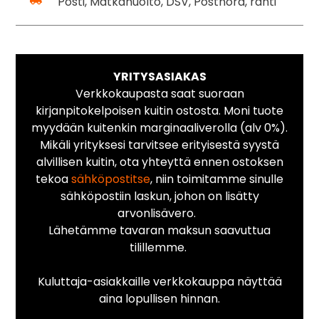
Posti, Matkahuolto, DSV, Postnord, rahti
YRITYSASIAKAS
Verkkokaupasta saat suoraan
kirjanpitokelpoisen kuitin ostosta. Moni tuote
myydään kuitenkin marginaaliverolla (alv 0%).
Mikäli yrityksesi tarvitsee erityisestä syystä
alvillisen kuitin, ota yhteyttä ennen ostoksen
tekoa
sähköpostitse
, niin toimitamme sinulle
sähköpostiin laskun, johon on lisätty
arvonlisävero.
Lähetämme tavaran maksun saavuttua
tilillemme.
Kuluttaja-asiakkaille verkkokauppa näyttää
aina lopullisen hinnan.