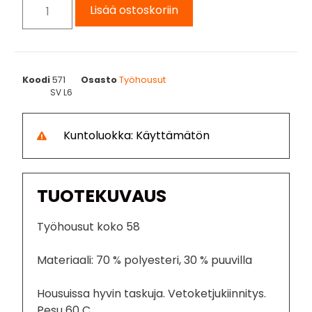
Lisää ostoskoriin
Koodi
571
Osasto
Työhousut
SV L6
Kuntoluokka: Käyttämätön
TUOTEKUVAUS
Työhousut koko 58
Materiaali: 70 % polyesteri, 30 % puuvilla
Housuissa hyvin taskuja. Vetoketjukiinnitys.
Pesu 60 C.