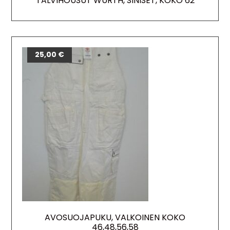
TALVIHOUSUT WURTH, SINISET, KOKO 62
25,00
€
AVOSUOJAPUKU, VALKOINEN KOKO
46,48,56,58