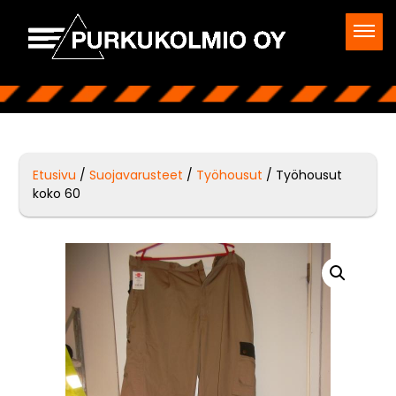
Etusivu
/
Suojavarusteet
/
Työhousut
/ Työhousut
koko 60