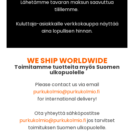
Lähetämme tavaran maksun saavuttua
tilillemme.
Kuluttaja-asiakkaille verkkokauppa näyttää
aina lopullisen hinnan.
WE SHIP WORLDWIDE
Toimitamme tuotteita myös Suomen
ulkopuolelle
Please contact us via email
purkukolmio@purkukolmio.fi
for international delivery!
Ota yhteyttä sähköpostitse
purkukolmio@purkukolmio.fi
jos tarvitset
toimituksen Suomen ulkopuolelle.