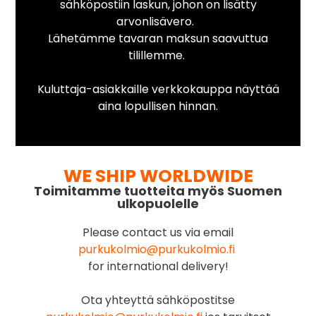
sähköpostiin laskun, johon on lisätty
arvonlisävero.
Lähetämme tavaran maksun saavuttua
tilillemme.
Kuluttaja-asiakkaille verkkokauppa näyttää
aina lopullisen hinnan.
WE SHIP WORLDWIDE
Toimitamme tuotteita myös Suomen
ulkopuolelle
Please contact us via email
purkukolmio@purkukolmio.fi
for international delivery!
Ota yhteyttä sähköpostitse