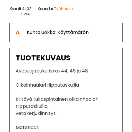
Koodi
4433
Osasto
Työhousut
SVL4
Kuntoluokka: Käyttämätön
TUOTEKUVAUS
Avosuojapuku koko 44, 46 ja 48
Olkainhaalari riipputaskuilla
Kiiltävä liukaspintainen olkainhaalari
riipputaskuilla,
vetoketjukiinnitys.
Materiaali: