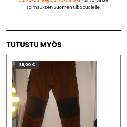
purkukolmio@purkukolmio.fi
jos tarvitset
toimituksen Suomen ulkopuolelle.
TUTUSTU MYÖS
35,00
€