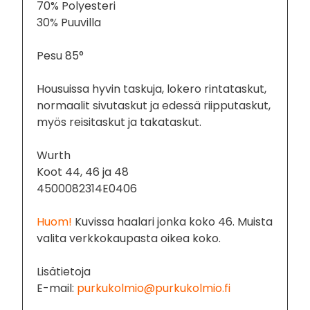
70% Polyesteri
30% Puuvilla
Pesu 85°
Housuissa hyvin taskuja, lokero rintataskut,
normaalit sivutaskut ja edessä riipputaskut,
myös reisitaskut ja takataskut.
Wurth
Koot 44, 46 ja 48
4500082314E0406
Huom!
Kuvissa haalari jonka koko 46. Muista
valita verkkokaupasta oikea koko.
Lisätietoja
E-mail:
purkukolmio@purkukolmio.fi