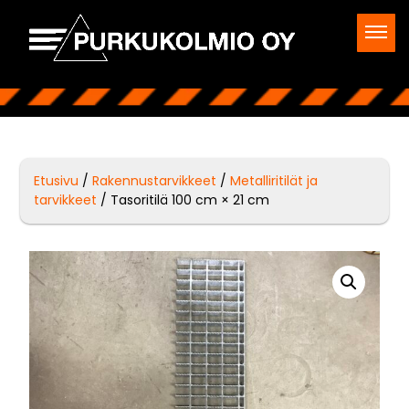
Etusivu
/
Rakennustarvikkeet
/
Metalliritilät ja
tarvikkeet
/ Tasoritilä 100 cm × 21 cm