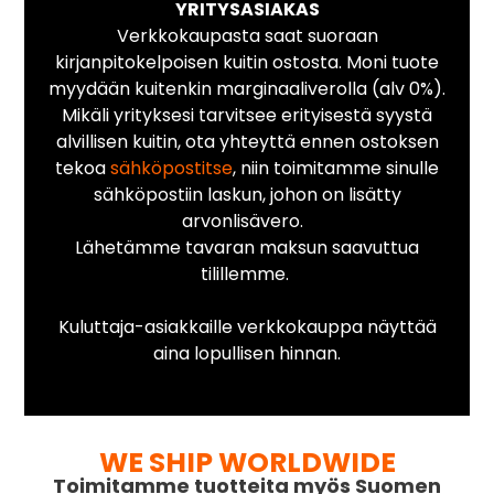
YRITYSASIAKAS
Verkkokaupasta saat suoraan
kirjanpitokelpoisen kuitin ostosta. Moni tuote
myydään kuitenkin marginaaliverolla (alv 0%).
Mikäli yrityksesi tarvitsee erityisestä syystä
alvillisen kuitin, ota yhteyttä ennen ostoksen
tekoa
sähköpostitse
, niin toimitamme sinulle
sähköpostiin laskun, johon on lisätty
arvonlisävero.
Lähetämme tavaran maksun saavuttua
tilillemme.
Kuluttaja-asiakkaille verkkokauppa näyttää
aina lopullisen hinnan.
WE SHIP WORLDWIDE
Toimitamme tuotteita myös Suomen