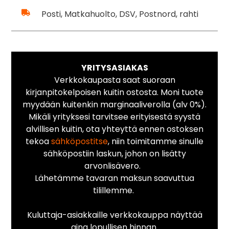
Posti, Matkahuolto, DSV, Postnord, rahti
YRITYSASIAKAS
Verkkokaupasta saat suoraan
kirjanpitokelpoisen kuitin ostosta. Moni tuote
myydään kuitenkin marginaaliverolla (alv 0%).
Mikäli yrityksesi tarvitsee erityisestä syystä
alvillisen kuitin, ota yhteyttä ennen ostoksen
tekoa
sähköpostitse
, niin toimitamme sinulle
sähköpostiin laskun, johon on lisätty
arvonlisävero.
Lähetämme tavaran maksun saavuttua
tilillemme.
Kuluttaja-asiakkaille verkkokauppa näyttää
aina lopullisen hinnan.