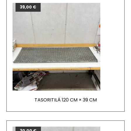
39,00
€
TASORITILÄ 120 CM × 39 CM
30,00
€