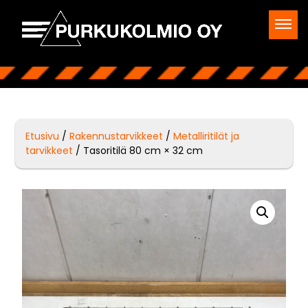
Etusivu
/
Rakennustarvikkeet
/
Metalliritilät ja
tarvikkeet
/ Tasoritilä 80 cm × 32 cm