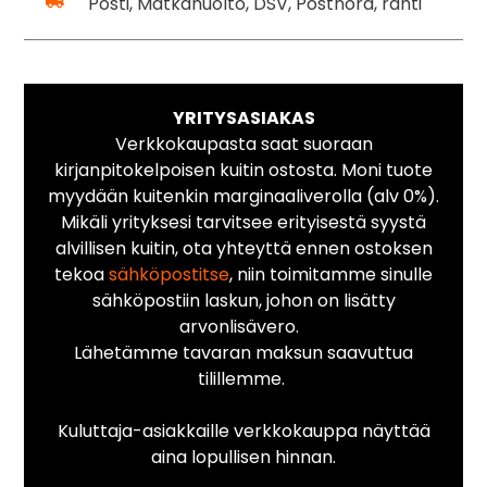
Posti, Matkahuolto, DSV, Postnord, rahti
YRITYSASIAKAS
Verkkokaupasta saat suoraan
kirjanpitokelpoisen kuitin ostosta. Moni tuote
myydään kuitenkin marginaaliverolla (alv 0%).
Mikäli yrityksesi tarvitsee erityisestä syystä
alvillisen kuitin, ota yhteyttä ennen ostoksen
tekoa
sähköpostitse
, niin toimitamme sinulle
sähköpostiin laskun, johon on lisätty
arvonlisävero.
Lähetämme tavaran maksun saavuttua
tilillemme.
Kuluttaja-asiakkaille verkkokauppa näyttää
aina lopullisen hinnan.