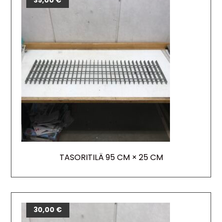
39,00
€
TASORITILÄ 95 CM × 25 CM
30,00
€