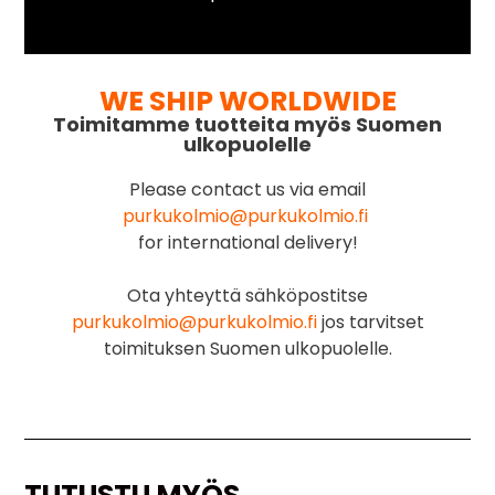
WE SHIP WORLDWIDE
Toimitamme tuotteita myös Suomen
ulkopuolelle
Please contact us via email
purkukolmio@purkukolmio.fi
for international delivery!
Ota yhteyttä sähköpostitse
purkukolmio@purkukolmio.fi
jos tarvitset
toimituksen Suomen ulkopuolelle.
TUTUSTU MYÖS