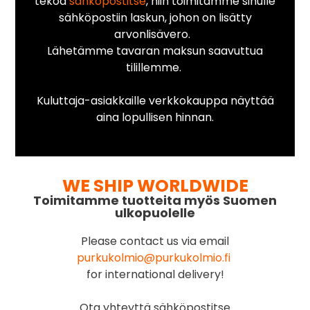
tekoa
sähköpostitse
, niin toimitamme sinulle
sähköpostiin laskun, johon on lisätty
arvonlisävero.
Lähetämme tavaran maksun saavuttua
tilillemme.
Kuluttaja-asiakkaille verkkokauppa näyttää
aina lopullisen hinnan.
WE SHIP WORLDWIDE
Toimitamme tuotteita myös Suomen
ulkopuolelle
Please contact us via email
purkukolmio@purkukolmio.fi
for international delivery!
Ota yhteyttä sähköpostitse