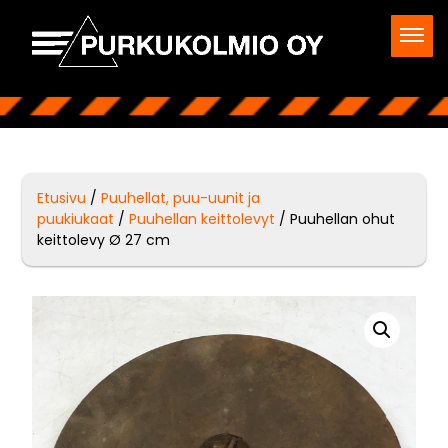
Etusivu
/
Puuhellat, puu-uunit ja
puukiukaat
/
Puuhellan keittolevyt
/ Puuhellan ohut
keittolevy Ø 27 cm