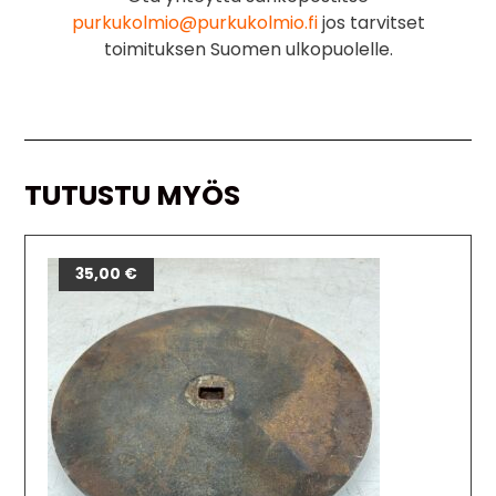
purkukolmio@purkukolmio.fi
jos tarvitset
toimituksen Suomen ulkopuolelle.
TUTUSTU MYÖS
35,00
€