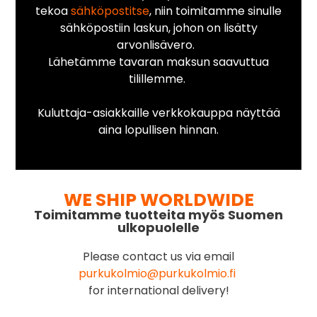
tekoa
sähköpostitse
, niin toimitamme sinulle
sähköpostiin laskun, johon on lisätty
arvonlisävero.
Lähetämme tavaran maksun saavuttua
tilillemme.
Kuluttaja-asiakkaille verkkokauppa näyttää
aina lopullisen hinnan.
WE SHIP WORLDWIDE
Toimitamme tuotteita myös Suomen
ulkopuolelle
Please contact us via email
purkukolmio@purkukolmio.fi
for international delivery!