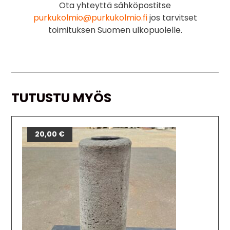
Ota yhteyttä sähköpostitse
purkukolmio@purkukolmio.fi
jos tarvitset
toimituksen Suomen ulkopuolelle.
TUTUSTU MYÖS
20,00
€