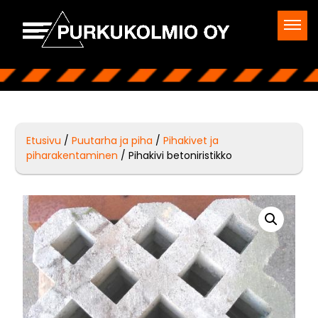
Etusivu
/
Puutarha ja piha
/
Pihakivet ja
piharakentaminen
/ Pihakivi betoniristikko