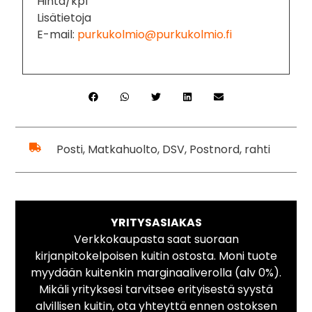
Hinta/kpl
Lisätietoja
E-mail:
purkukolmio@purkukolmio.fi
Posti, Matkahuolto, DSV, Postnord, rahti
YRITYSASIAKAS
Verkkokaupasta saat suoraan
kirjanpitokelpoisen kuitin ostosta. Moni tuote
myydään kuitenkin marginaaliverolla (alv 0%).
Mikäli yrityksesi tarvitsee erityisestä syystä
alvillisen kuitin, ota yhteyttä ennen ostoksen