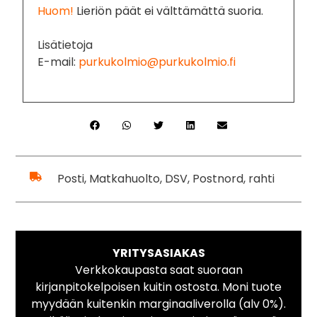
Huom!
Lieriön päät ei välttämättä suoria.
Lisätietoja
E-mail:
purkukolmio@purkukolmio.fi
Posti, Matkahuolto, DSV, Postnord, rahti
YRITYSASIAKAS
Verkkokaupasta saat suoraan
kirjanpitokelpoisen kuitin ostosta. Moni tuote
myydään kuitenkin marginaaliverolla (alv 0%).