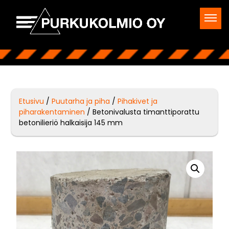
Etusivu
/
Puutarha ja piha
/
Pihakivet ja
piharakentaminen
/ Betonivalusta timanttiporattu
betonilieriö halkaisija 145 mm