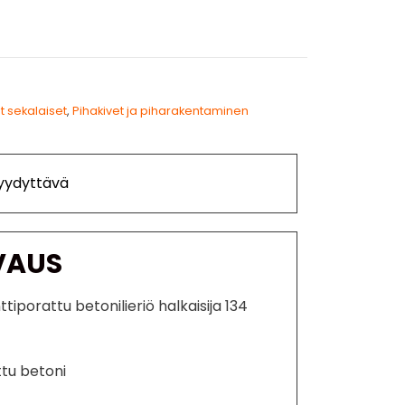
t sekalaiset
,
Pihakivet ja piharakentaminen
Tyydyttävä
VAUS
tiporattu betonilieriö halkaisija 134
ttu betoni