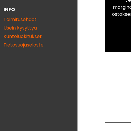
Ve
marginaa
INFO
ostokse
Toimitusehdot
Usein kysyttyä
Kuntoluokitukset
Tietosuojaseloste