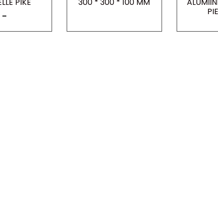
LLE PIKE
300 * 300 * 100 MM
ALUMII
PI
–