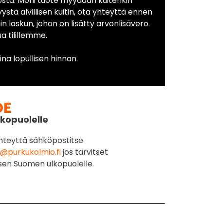
osta. Moni tuote myydään kuitenkin
yystä alvillisen kuitin, ota yhteyttä ennen
in laskun, johon on lisätty arvonlisävero.
 tilillemme.
na lopullisen hinnan.
DE
kopuolelle
hteyttä sähköpostitse
@purkukolmio.fi
jos tarvitset
sen Suomen ulkopuolelle.