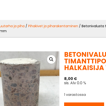
uutarha ja piha
/
Pihakivet ja piharakentaminen
/ Betonivalusta 
0 mm
BETONIVAL
TIMANTTIPO
HALKAISIJA 
8,00
€
sis. Alv 0.0 %
1 varastossa