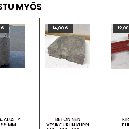
STU MYÖS
0
€
€
14,00
€
12,0
SJALUSTA
BETONINEN
KIR
 65 MM
VESIKOURUN KUPPI
PU