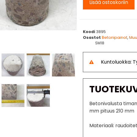
Lisää ostoskoriin
Koodi
3895
Osastot
Betonipainot
,
Muu
SM18
Kuntoluokka: 
TUOTEKU
Betonivalusta timant
mm pituus 210 mm
Materiaali: raudoite