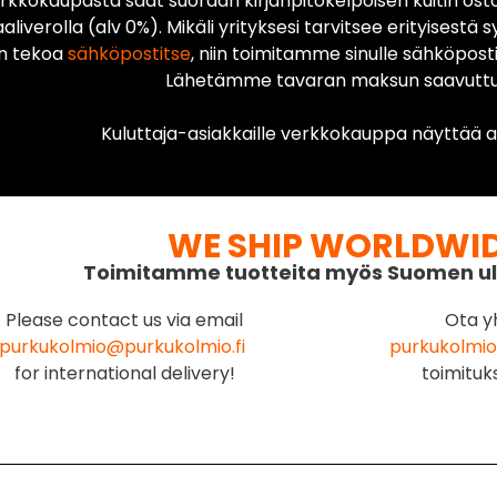
rkkokaupasta saat suoraan kirjanpitokelpoisen kuitin ost
liverolla (alv 0%). Mikäli yrityksesi tarvitsee erityisestä s
n tekoa
sähköpostitse
, niin toimitamme sinulle sähköposti
Lähetämme tavaran maksun saavuttua
Kuluttaja-asiakkaille verkkokauppa näyttää ai
WE SHIP WORLDWI
Toimitamme tuotteita myös Suomen ul
Please contact us via email
Ota y
purkukolmio@purkukolmio.fi
purkukolmio
for international delivery!
toimituk