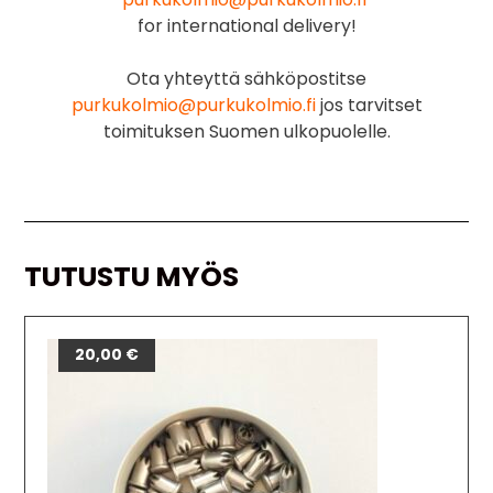
for international delivery!
Ota yhteyttä sähköpostitse
purkukolmio@purkukolmio.fi
jos tarvitset
toimituksen Suomen ulkopuolelle.
TUTUSTU MYÖS
20,00
€