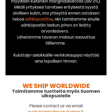
myydään kuitenkin marginaaliverolla (alv 0%).
Mikäli yrityksesi tarvitsee erityisestä syystä
alvillisen kuitin, ota yhteyttä ennen ostoksen
tekoa
sähköpostitse
, niin toimitamme sinulle
sähköpostiin laskun, johon on lisätty
arvonlisävero.
Lähetämme tavaran maksun saavuttua
tilillemme.
Kuluttaja-asiakkaille verkkokauppa näyttää
aina lopullisen hinnan.
WE SHIP WORLDWIDE
Toimitamme tuotteita myös Suomen
ulkopuolelle
Please contact us via email
purkukolmio@purkukolmio.fi