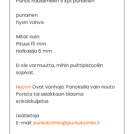
Panos naulaimeen 5 kpl punainen
punainen
hyvin vahva
Mitat noin:
Pituus 15 mm
Halkaisija 6 mm
Ei ole varmuutta, mihin pulttipistooliin
sopivat.
Huom!
Ovat vanhoja. Panoksilla vain nouto
Porista tai asiakkaan tilaama
erikoiskuljetus.
Lisätietoja
E-mail:
purkukolmio@purkukolmio.fi