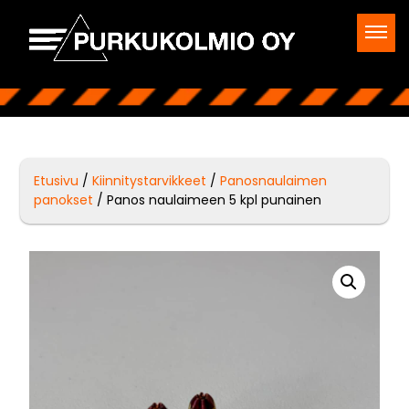
Etusivu
/
Kiinnitystarvikkeet
/
Panosnaulaimen
panokset
/ Panos naulaimeen 5 kpl punainen