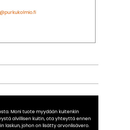
@purkukolmio.fi
osta. Moni tuote myydään kuitenkin
yystä alvillisen kuitin, ota yhteyttä ennen
in laskun, johon on lisätty arvonlisävero.