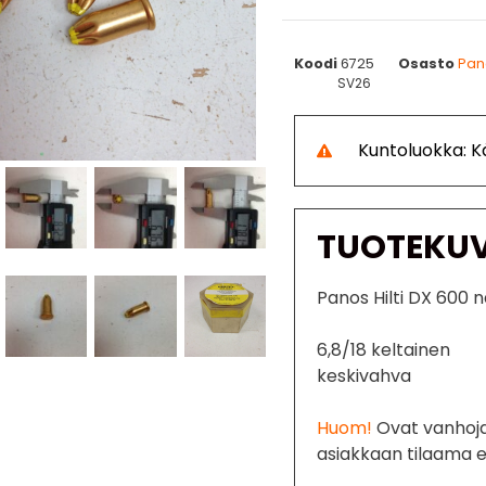
Koodi
6725
Osasto
Pan
SV26
Kuntoluokka: 
TUOTEKU
Panos Hilti DX 600 
6,8/18 keltainen
keskivahva
Huom!
Ovat vanhoja.
asiakkaan tilaama er