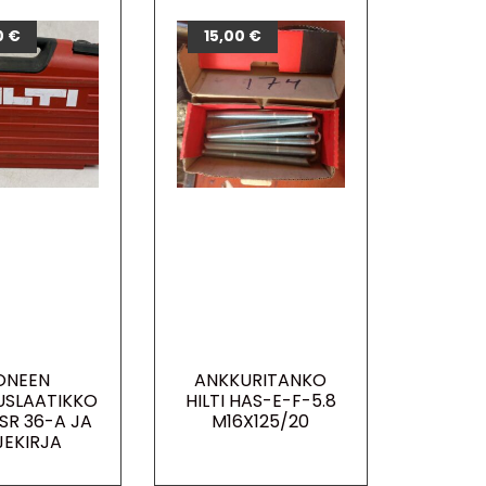
0
€
15,00
€
ONEEN
ANKKURITANKO
USLAATIKKO
HILTI HAS-E-F-5.8
WSR 36-A JA
M16X125/20
EKIRJA