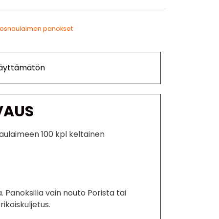
osnaulaimen panokset
Käyttämätön
VAUS
naulaimeen 100 kpl keltainen
 Panoksilla vain nouto Porista tai
ikoiskuljetus.