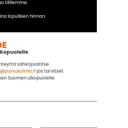
 tilillemme.
na lopullisen hinnan.
DE
kopuolelle
hteyttä sähköpostitse
@purkukolmio.fi
jos tarvitset
sen Suomen ulkopuolelle.