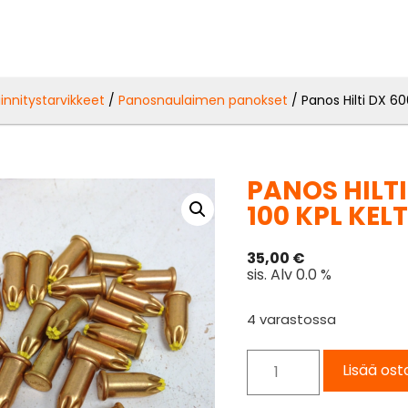
iinnitystarvikkeet
/
Panosnaulaimen panokset
/ Panos Hilti DX 6
PANOS HILT
100 KPL KEL
35,00
€
sis. Alv 0.0 %
4 varastossa
Lisää ost