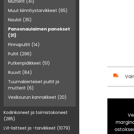
Mutterit
(41)
Muut kiinnitystarvikkeet
(65)
Naulat
(35)
Panosnaulaimen panokset
(31)
Pinnapultit
(14)
Pultit
(296)
Putkenpidikkeet
(51)
Ruuvit
(84)
Vai
Tuumakierteiset pultit ja
mutterit
(6)
Vesikourun kannakkeet
(20)
Kodinkoneet ja toimistokoneet
Ve
(285)
marginaa
LVI-laitteet ja -tarvikkeet
(1079)
ostokse