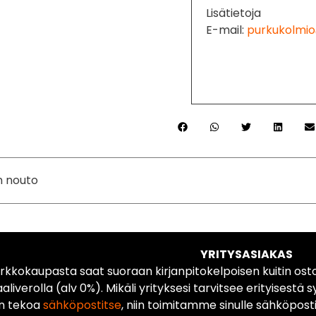
Lisätietoja
E-mail:
purkukolmio
n nouto
YRITYSASIAKAS
rkkokaupasta saat suoraan kirjanpitokelpoisen kuitin ost
liverolla (alv 0%). Mikäli yrityksesi tarvitsee erityisestä s
n tekoa
sähköpostitse
, niin toimitamme sinulle sähköposti