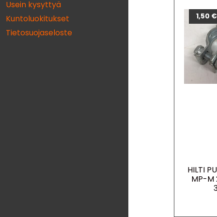
Usein kysyttyä
1,50
Kuntoluokitukset
Tietosuojaseloste
HILTI P
MP-M 