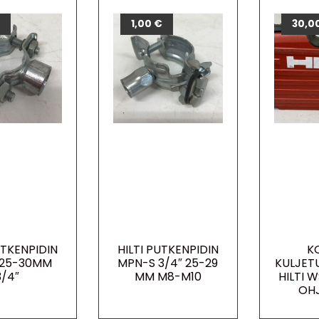
€
1,00
€
30,0
UTKENPIDIN
HILTI PUTKENPIDIN
K
25-30MM
MPN-S 3/4″ 25-29
KULJET
3/4″
MM M8-M10
HILTI 
OHJ