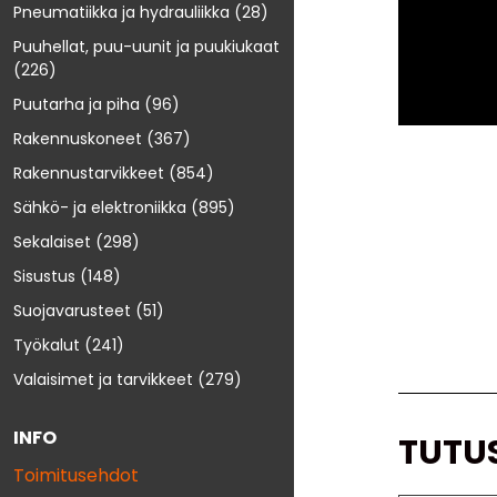
Pneumatiikka ja hydrauliikka
(28)
Puuhellat, puu-uunit ja puukiukaat
(226)
Puutarha ja piha
(96)
Rakennuskoneet
(367)
Rakennustarvikkeet
(854)
Sähkö- ja elektroniikka
(895)
Sekalaiset
(298)
Sisustus
(148)
Suojavarusteet
(51)
Työkalut
(241)
Valaisimet ja tarvikkeet
(279)
INFO
TUTU
Toimitusehdot