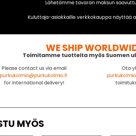
Lähetämme tavaran maksun saavuttua
Kuluttaja-asiakkaille verkkokauppa näyttää ai
WE SHIP WORLDWI
Toimitamme tuotteita myös Suomen ul
Please contact us via email
Ota y
purkukolmio@purkukolmio.fi
purkukolmio
for international delivery!
toimituk
STU MYÖS