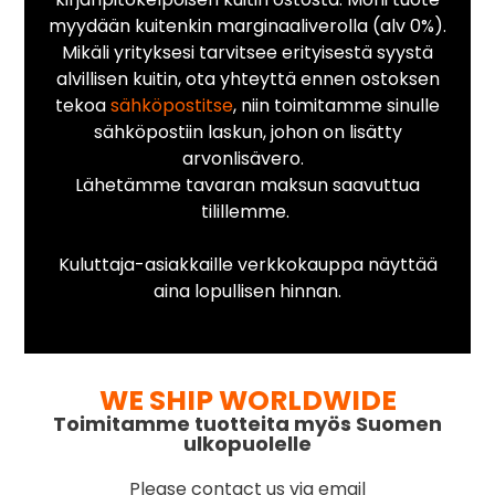
myydään kuitenkin marginaaliverolla (alv 0%).
Mikäli yrityksesi tarvitsee erityisestä syystä
alvillisen kuitin, ota yhteyttä ennen ostoksen
tekoa
sähköpostitse
, niin toimitamme sinulle
sähköpostiin laskun, johon on lisätty
arvonlisävero.
Lähetämme tavaran maksun saavuttua
tilillemme.
Kuluttaja-asiakkaille verkkokauppa näyttää
aina lopullisen hinnan.
WE SHIP WORLDWIDE
Toimitamme tuotteita myös Suomen
ulkopuolelle
Please contact us via email