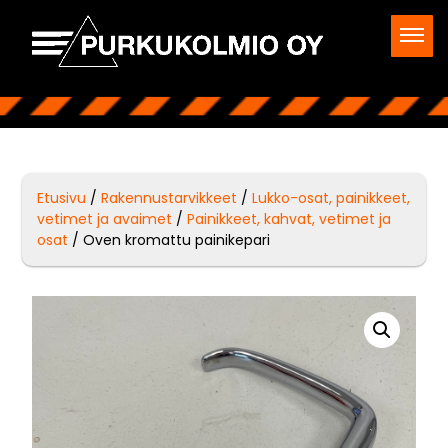
Etusivu
/
Rakennustarvikkeet
/
Lukko-osat, painikkeet,
vetimet ja avaimet
/
Painikkeet, kahvat, vetimet ja
osat
/ Oven kromattu painikepari