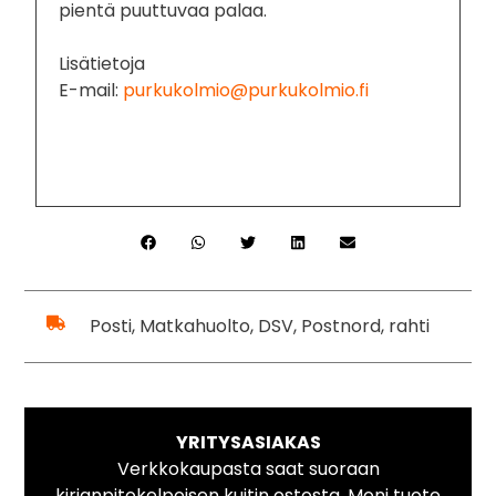
pientä puuttuvaa palaa.
Lisätietoja
E-mail:
purkukolmio@purkukolmio.fi
Posti, Matkahuolto, DSV, Postnord, rahti
YRITYSASIAKAS
Verkkokaupasta saat suoraan
kirjanpitokelpoisen kuitin ostosta. Moni tuote