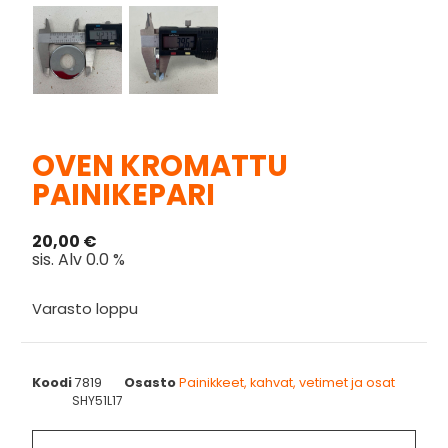
OVEN KROMATTU
PAINIKEPARI
20,00
€
sis. Alv 0.0 %
Varasto loppu
Koodi
7819
Osasto
Painikkeet, kahvat, vetimet ja osat
SHY51L17