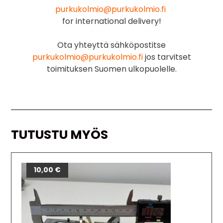
purkukolmio@purkukolmio.fi
for international delivery!
Ota yhteyttä sähköpostitse
purkukolmio@purkukolmio.fi
jos tarvitset
toimituksen Suomen ulkopuolelle.
TUTUSTU MYÖS
10,00
€