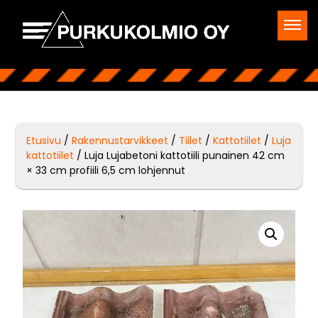
Etusivu
/
Rakennustarvikkeet
/
Tiilet
/
Kattotiilet
/
Luja
kattotiilet
/ Luja Lujabetoni kattotiili punainen 42 cm
× 33 cm profiili 6,5 cm lohjennut