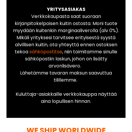
YRITYSASIAKAS
Verkkokaupasta saat suoraan
kirjanpitokelpoisen kuitin ostosta. Moni tuote
myydään kuitenkin marginaaliverolla (alv 0%).
Mikäli yrityksesi tarvitsee erityisestä syystä
alvillisen kuitin, ota yhteyttä ennen ostoksen
tekoa
sähköpostitse
, niin toimitamme sinulle
sähköpostiin laskun, johon on lisätty
arvonlisävero.
Lähetämme tavaran maksun saavuttua
tilillemme.
Kuluttaja-asiakkaille verkkokauppa näyttää
aina lopullisen hinnan.
WE SHIP WORLDWIDE